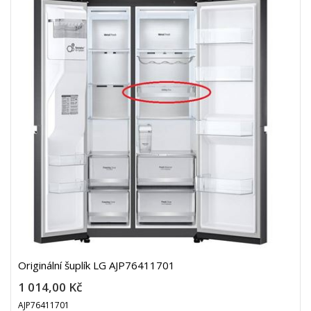
Originální šuplík LG AJP76411701
1 014,00 Kč
AJP76411701