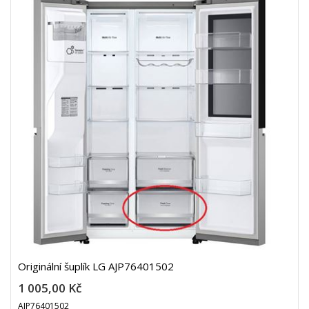
Originální šuplík LG AJP76401502
1 005,00 Kč
AJP76401502