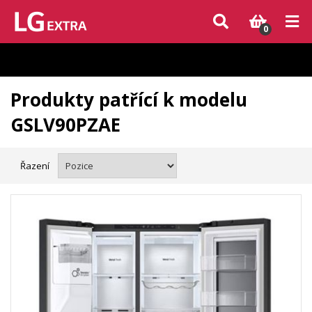
Vzhledem k aktuální situaci se může dodání dílů, které nejsou skladem,
zpozdit. Děkujeme za pochopení.
0
Produkty patřící k modelu
GSLV90PZAE
Řazení