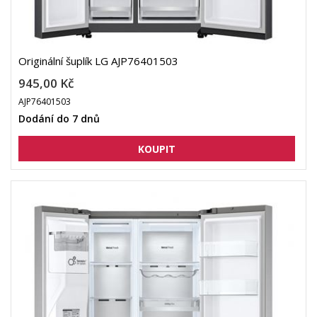
Originální šuplík LG AJP76401503
945,00 Kč
AJP76401503
Dodání do 7 dnů