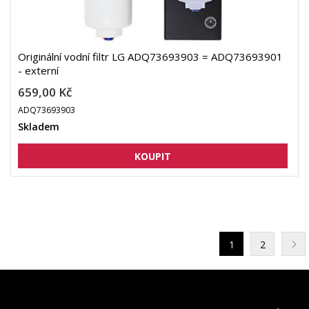
Originální vodní filtr LG ADQ73693903 = ADQ73693901
- externí
659,00 Kč
ADQ73693903
Skladem
1
2