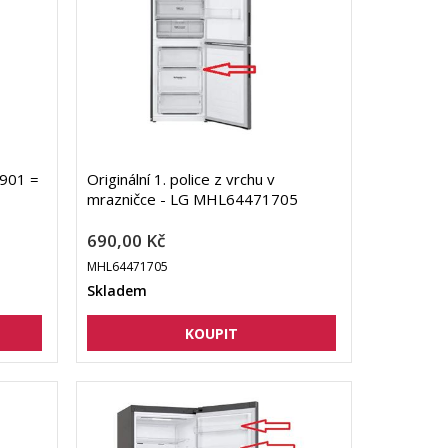
1901 =
Originální 1. police z vrchu v
mrazničce - LG MHL64471705
690,00 Kč
MHL64471705
Skladem