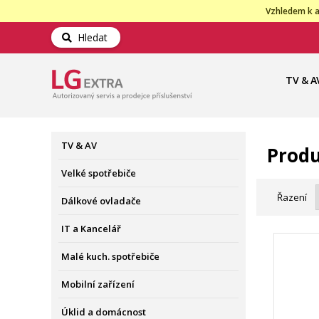
Vzhledem k a
Hledat
TV & A
TV & AV
Produ
Velké spotřebiče
Řazení
Dálkové ovladače
IT a Kancelář
Malé kuch. spotřebiče
Mobilní zařízení
Úklid a domácnost