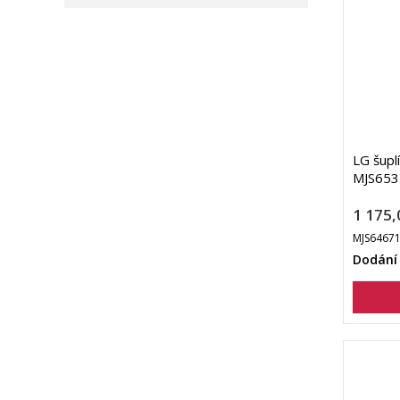
LG šupl
MJS653
1 175,
MJS6467
Dodání