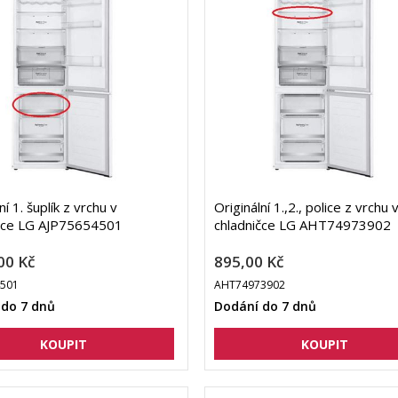
ní 1. šuplík z vrchu v
Originální 1.,2., police z vrchu 
čce LG AJP75654501
chladničce LG AHT74973902
00 Kč
895,00 Kč
4501
AHT74973902
 do 7 dnů
Dodání do 7 dnů