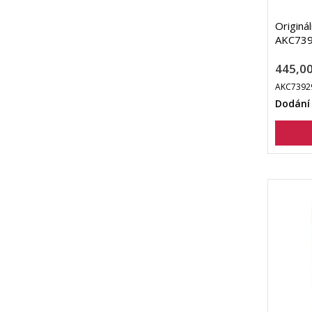
Originá
AKC73
445,00
AKC7392
Dodání