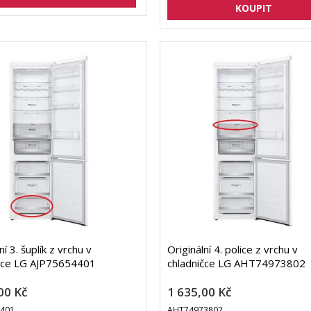
ní 3. šuplík z vrchu v
Originální 4. police z vrchu v
čce LG AJP75654401
chladničce LG AHT74973802
00 Kč
1 635,00 Kč
4401
AHT74973802