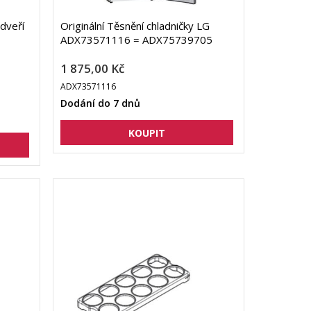
 dveří
Originální Těsnění chladničky LG
ADX73571116 = ADX75739705
1 875,00 Kč
ADX73571116
Dodání do 7 dnů