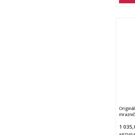
Originál
mrazni
1 035,
AJP7565