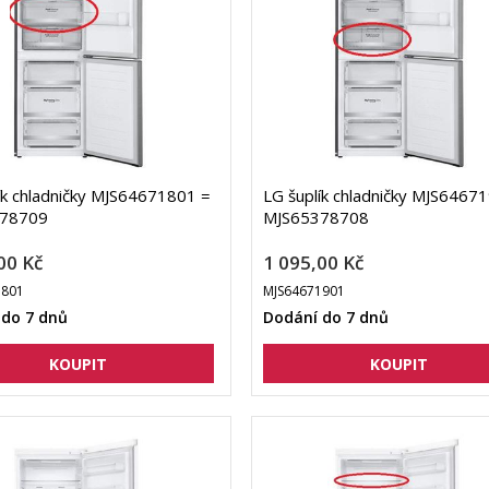
ík chladničky MJS64671801 =
LG šuplík chladničky MJS6467
78709
MJS65378708
00 Kč
1 095,00 Kč
1801
MJS64671901
 do 7 dnů
Dodání do 7 dnů