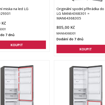
lní miska na led LG
Originální spodní příhrádka do
929301
LG MAN64368301 =
MAN64368305
 Kč
805,00 Kč
9301
MAN64368301
 do 7 dnů
Dodání do 7 dnů