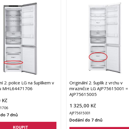
ní 2. police LG na šuplíkem v
Originální 2. šuplík z vrchu v
u MHL64471706
mrazničce LG AJP75615001 =
AJP75615005
 Kč
1 325,00 Kč
1706
AJP75615001
 do 7 dnů
Dodání do 7 dnů