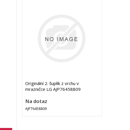
Originální 2. šuplík z vrchu v
mrazničce LG AJP76458809
Na dotaz
AJP76458809