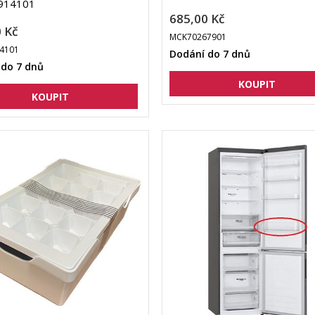
914101
685,00 Kč
 Kč
MCK70267901
4101
Dodání do 7 dnů
 do 7 dnů