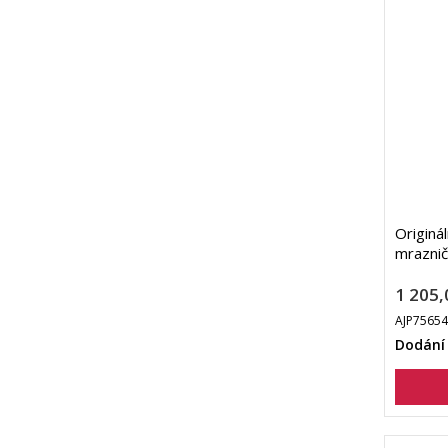
Originál
mrazni
1 205,
AJP7565
Dodání