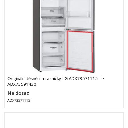
Originální těsnění mrazničky LG ADX73571115 =>
ADX73591430
Na dotaz
ADX73571115