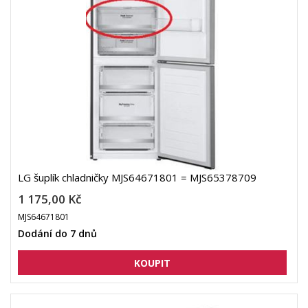
LG šuplík chladničky MJS64671801 = MJS65378709
1 175,00 Kč
MJS64671801
Dodání do 7 dnů