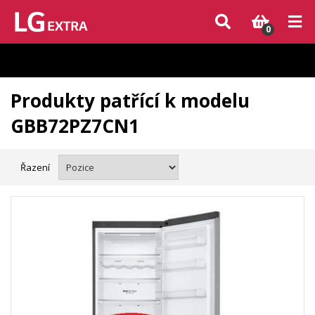
Vzhledem k aktuální situaci se může dodání dílů, které nejsou skladem,
zpozdit. Děkujeme za pochopení.
0
Produkty patřící k modelu
GBB72PZ7CN1
Řazení