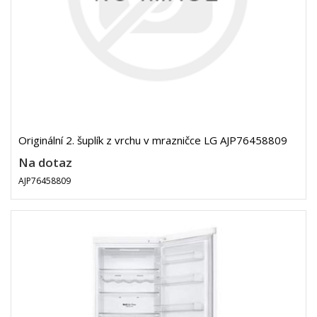
Originální 2. šuplík z vrchu v mrazničce LG AJP76458809
Na dotaz
AJP76458809