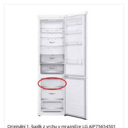
Originální 1. šuplík z vrchu v mrazničce LG AJP75654501