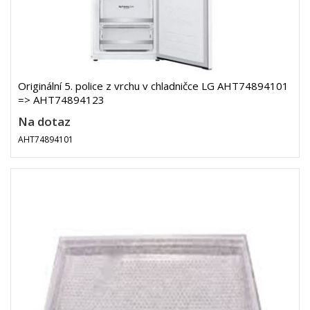
Originální 5. police z vrchu v chladničce LG AHT74894101
=> AHT74894123
Na dotaz
AHT74894101