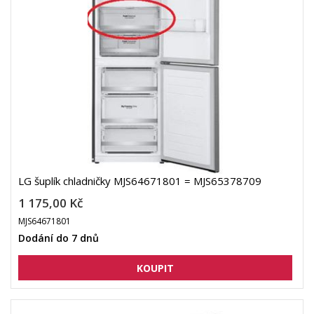
LG šuplík chladničky MJS64671801 = MJS65378709
1 175,00 Kč
MJS64671801
Dodání do 7 dnů