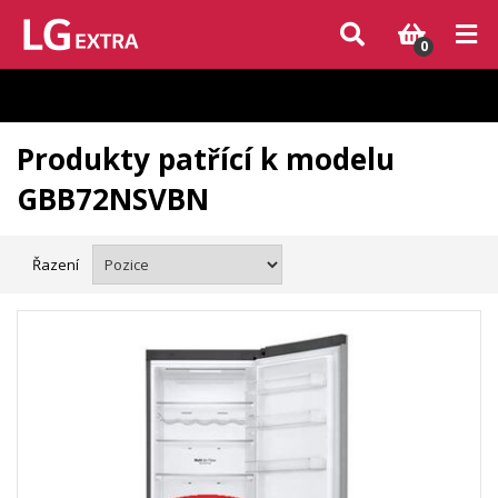
Vzhledem k aktuální situaci se může dodání dílů, které nejsou skladem,
zpozdit. Děkujeme za pochopení.
0
Produkty patřící k modelu
GBB72NSVBN
Řazení