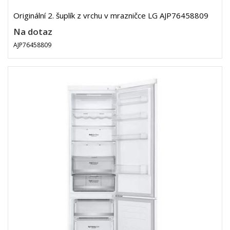
Originální 2. šuplík z vrchu v mrazničce LG AJP76458809
Na dotaz
AJP76458809