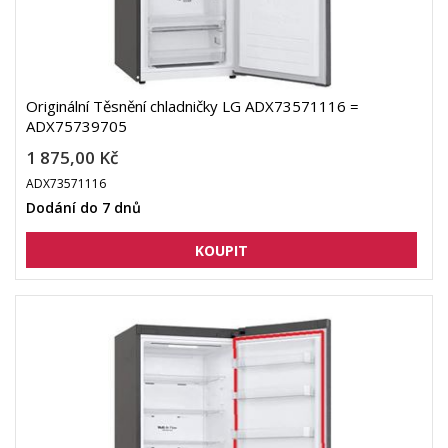
Originální Těsnění chladničky LG ADX73571116 =
ADX75739705
1 875,00 Kč
ADX73571116
Dodání do 7 dnů