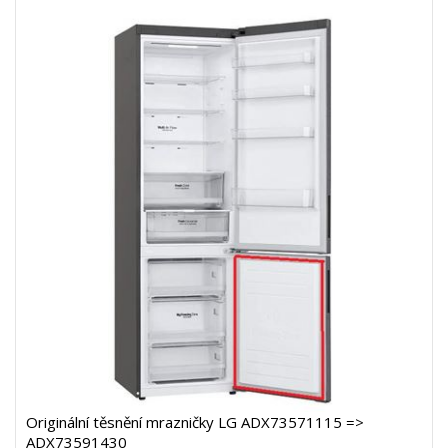
Originální těsnění mrazničky LG ADX73571115 =>
ADX73591430