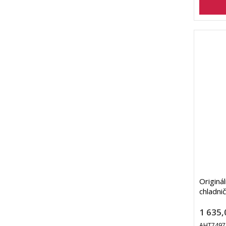
Originál
chladn
1 635,
AHT7497