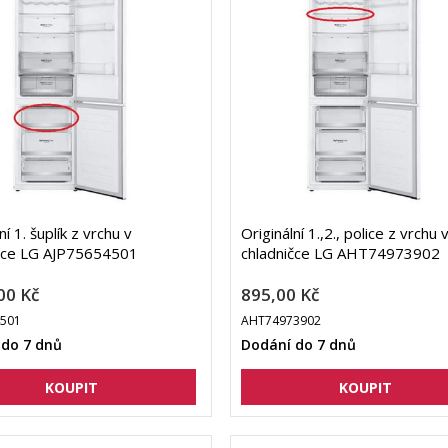
ní 1. šuplík z vrchu v
Originální 1.,2., police z vrchu 
čce LG AJP75654501
chladničce LG AHT74973902
00 Kč
895,00 Kč
4501
AHT74973902
 do 7 dnů
Dodání do 7 dnů