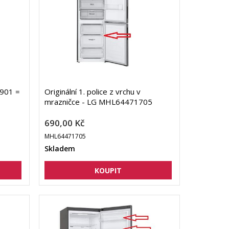
1901 =
Originální 1. police z vrchu v
mrazničce - LG MHL64471705
690,00 Kč
MHL64471705
Skladem