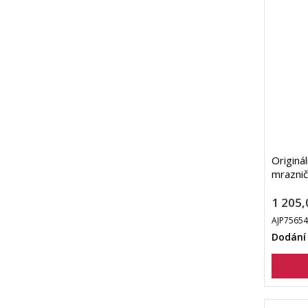
Originál
mrazni
1 205,
AJP7565
Dodání