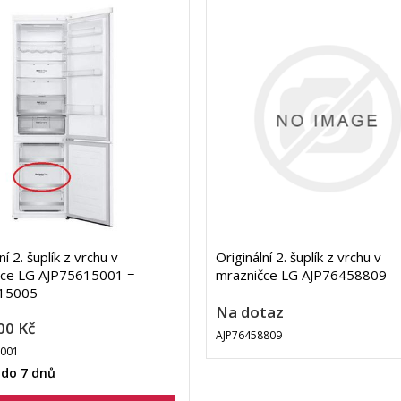
ní 2. šuplík z vrchu v
Originální 2. šuplík z vrchu v
čce LG AJP75615001 =
mrazničce LG AJP76458809
15005
Na dotaz
00 Kč
AJP76458809
5001
 do 7 dnů