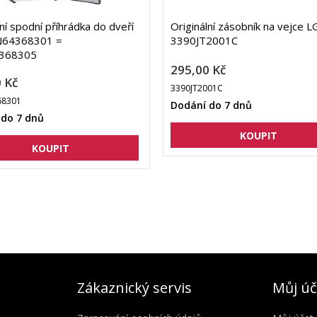
lní spodní příhrádka do dveří
Originální zásobník na vejce L
64368301 =
3390JT2001C
368305
295,00 Kč
 Kč
3390JT2001C
8301
Dodání do 7 dnů
 do 7 dnů
Zákaznický servis
Můj úč