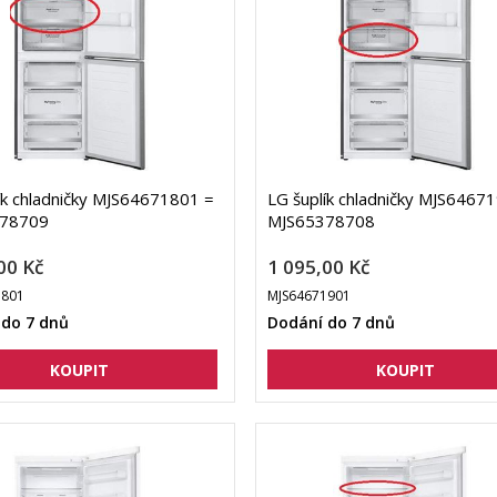
ík chladničky MJS64671801 =
LG šuplík chladničky MJS6467
78709
MJS65378708
00 Kč
1 095,00 Kč
1801
MJS64671901
 do 7 dnů
Dodání do 7 dnů