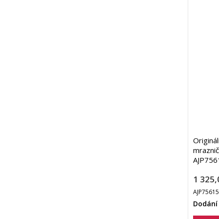
Originál
mrazni
AJP756
1 325,
AJP7561
Dodání