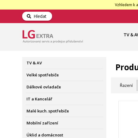
Vzhledem k a
Hledat
TV & A
TV & AV
Produ
Velké spotřebiče
Řazení
Dálkové ovladače
IT a Kancelář
Malé kuch. spotřebiče
Mobilní zařízení
Úklid a domácnost