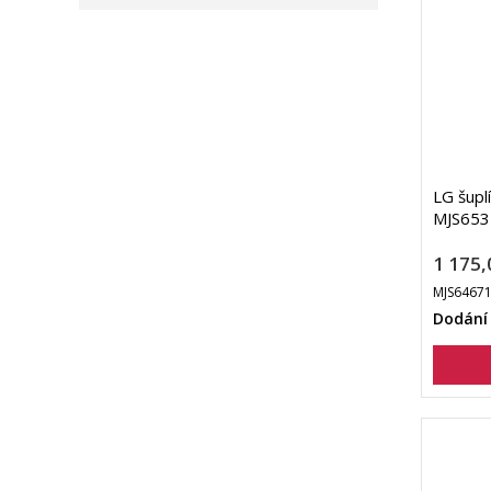
LG šupl
MJS653
1 175,
MJS6467
Dodání