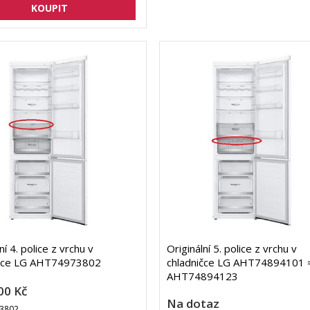
ní 4. police z vrchu v
Originální 5. police z vrchu v
ičce LG AHT74973802
chladničce LG AHT74894101 
AHT74894123
00 Kč
Na dotaz
3802