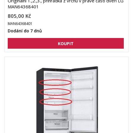
Originální 1.,2.,3., přihrádka z vrchu v pravé části dveří LG
MAN64368401
805,00 Kč
MAN64368401
Dodání do 7 dnů