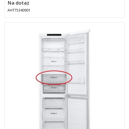
Na dotaz
AHT75340901