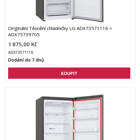
Originální Těsnění chladničky LG ADX73571116 =
ADX75739705
1 875,00 Kč
ADX73571116
Dodání do 7 dnů