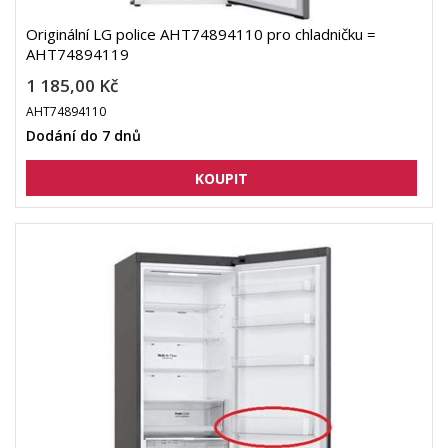
Originální LG police AHT74894110 pro chladničku =
AHT74894119
1 185,00 Kč
AHT74894110
Dodání do 7 dnů