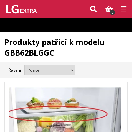
Vzhledem k aktuální situaci se může dodání dílů, které nejsou skladem,
zpozdit. Děkujeme za pochopení.
0
Produkty patřící k modelu
GBB62BLGGC
Řazení