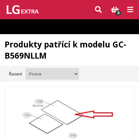
Vzhledem k aktuální situaci se může dodání dílů, které nejsou skladem,
zpozdit. Děkujeme za pochopení.
0
Produkty patřící k modelu GC-
B569NLLM
Řazení