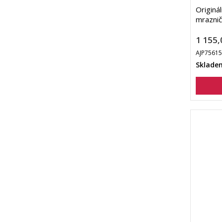
Originál
mrazni
1 155,
AJP7561
Sklade