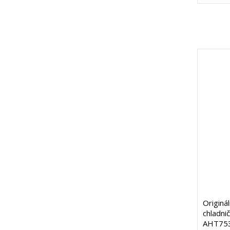
Originál
chladni
AHT75