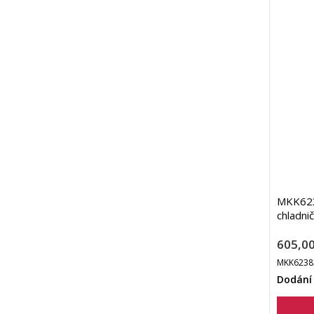
MKK623
chladni
605,00
MKK6238
Dodání