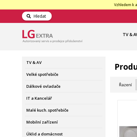
Vzhledem k a
Hledat
TV & A
TV & AV
Produ
Velké spotřebiče
Řazení
Dálkové ovladače
IT a Kancelář
Malé kuch. spotřebiče
Mobilní zařízení
Úklid a domácnost