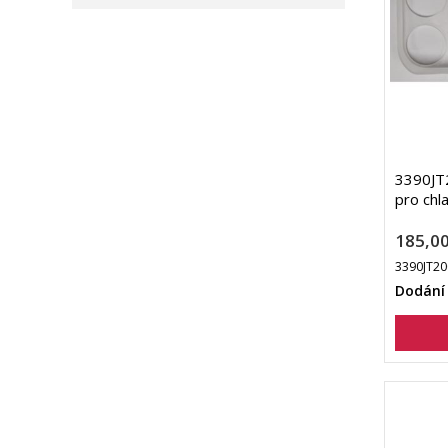
3390JT2
pro chl
185,00
3390JT2
Dodání