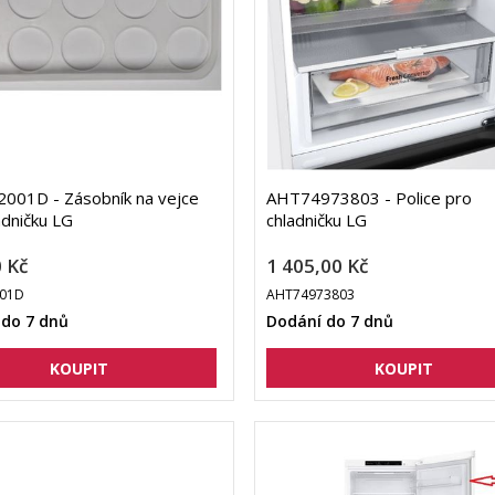
001D - Zásobník na vejce
AHT74973803 - Police pro
adničku LG
chladničku LG
 Kč
1 405,00 Kč
001D
AHT74973803
 do 7 dnů
Dodání do 7 dnů