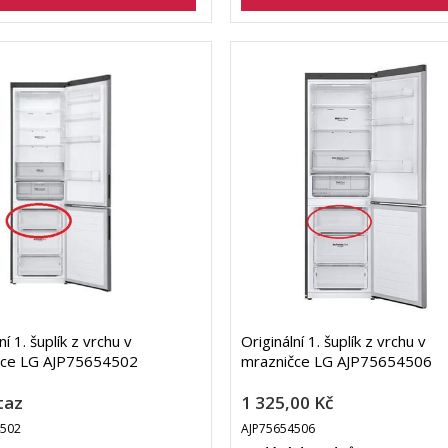
ní 1. šuplík z vrchu v
Originální 1. šuplík z vrchu v
čce LG AJP75654502
mrazničce LG AJP75654506
taz
1 325,00 Kč
4502
AJP75654506