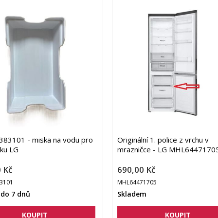
83101 - miska na vodu pro
Originální 1. police z vrchu v
čku LG
mrazničce - LG MHL6447170
 Kč
690,00 Kč
3101
MHL64471705
 do 7 dnů
Skladem