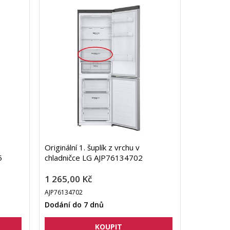
Originální 1. šuplík z vrchu v
5
chladničce LG AJP76134702
1 265,00 Kč
AJP76134702
Dodání do 7 dnů