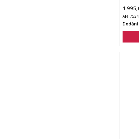
1 995,
AHT7534
Dodání