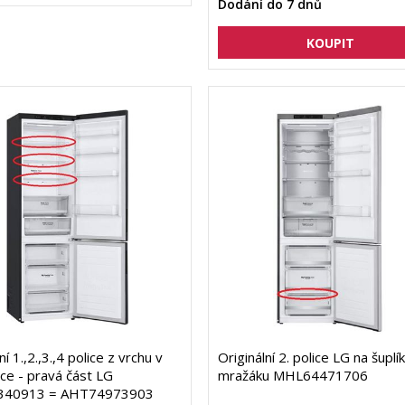
Dodání do 7 dnů
ní 1.,2.,3.,4 police z vrchu v
Originální 2. police LG na šupl
čce - pravá část LG
mražáku MHL64471706
340913 = AHT74973903