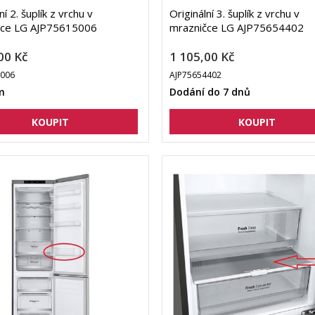
ní 2. šuplík z vrchu v
Originální 3. šuplík z vrchu v
čce LG AJP75615006
mrazničce LG AJP75654402
00 Kč
1 105,00 Kč
5006
AJP75654402
m
Dodání do 7 dnů