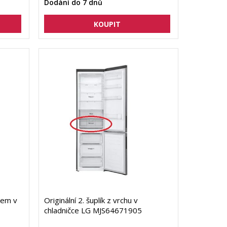
Dodání do 7 dnů
íkem v
Originální 2. šuplík z vrchu v
chladničce LG MJS64671905