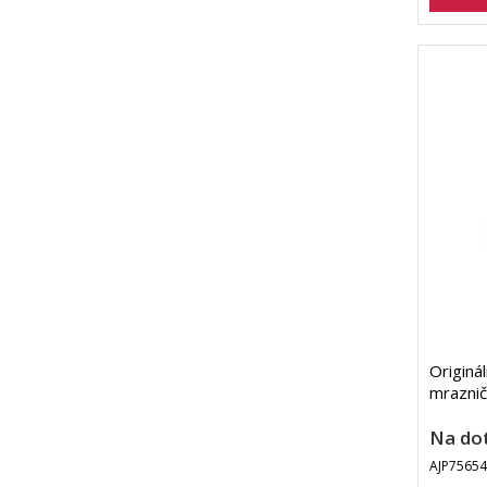
Originál
mrazni
Na do
AJP7565