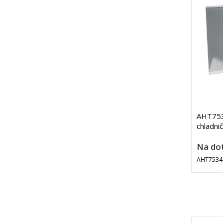
AHT753
chladn
Na do
AHT7534