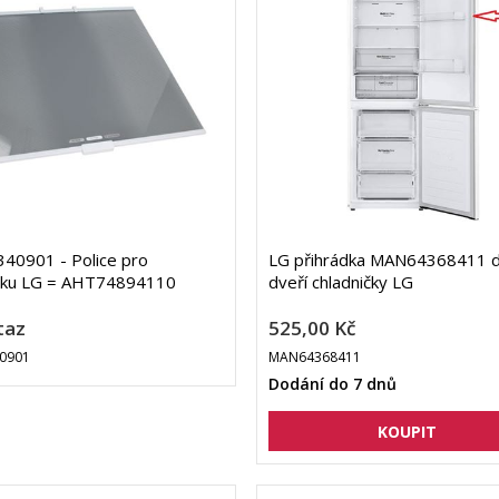
40901 - Police pro
LG přihrádka MAN64368411 
ičku LG = AHT74894110
dveří chladničky LG
taz
525,00 Kč
0901
MAN64368411
Dodání do 7 dnů