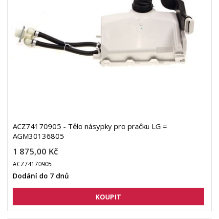
ACZ74170905 - Tělo násypky pro pračku LG =
AGM30136805
1 875,00 Kč
ACZ74170905
Dodání do 7 dnů