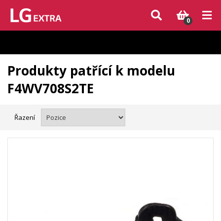
Vzhledem k aktuální situaci se může dodání dílů, které nejsou skladem,
zpozdit. Děkujeme za pochopení.
0
Produkty patřící k modelu
F4WV708S2TE
Řazení