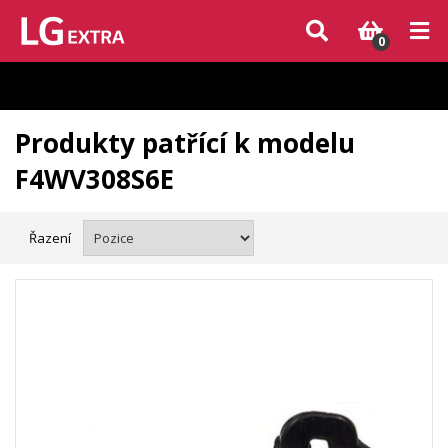
Vzhledem k aktuální situaci se může dodání dílů, které nejsou skladem,
zpozdit. Děkujeme za pochopení.
0
Produkty patřící k modelu
F4WV308S6E
Řazení