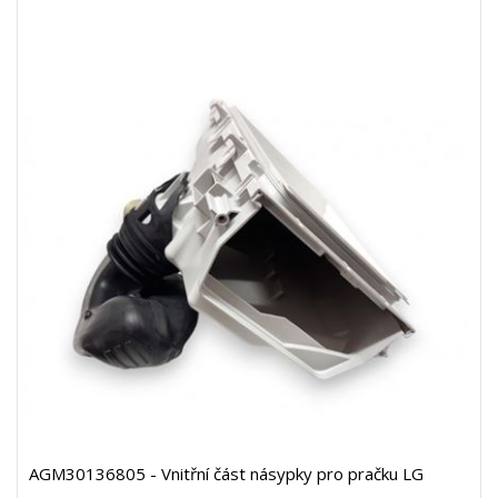
AGM30136805 - Vnitřní část násypky pro pračku LG