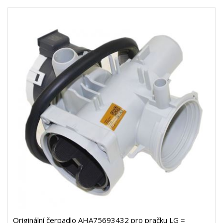
Originální čerpadlo AHA75693432 pro pračku LG =