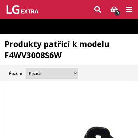
Vzhledem k aktuální situaci se může dodání dílů, které nejsou skladem,
zpozdit. Děkujeme za pochopení.
0
Produkty patřící k modelu
F4WV3008S6W
Řazení