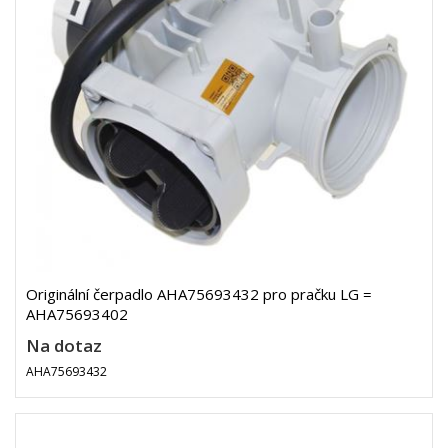
Originální čerpadlo AHA75693432 pro pračku LG =
AHA75693402
Na dotaz
AHA75693432