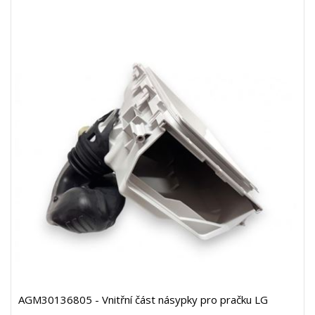
AGM30136805 - Vnitřní část násypky pro pračku LG