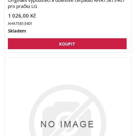
Originální vypouštěcí a oběhové čerpadlo AHA75813401
pro pračku LG
1 026,00 Kč
AHA75813401
Skladem