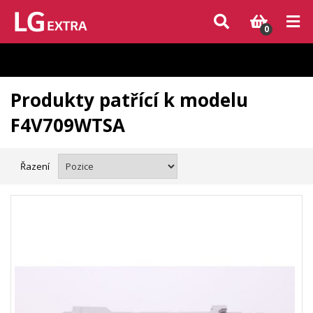
Vzhledem k aktuální situaci se může dodání dílů, které nejsou skladem,
zpozdit. Děkujeme za pochopení.
0
Produkty patřící k modelu
F4V709WTSA
Řazení