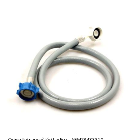
Originální napouštěcí hadice - AEM73433310