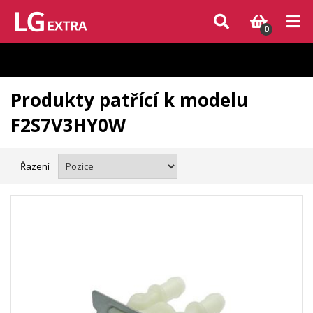
Vzhledem k aktuální situaci se může dodání dílů, které nejsou skladem,
zpozdit. Děkujeme za pochopení.
0
Produkty patřící k modelu
F2S7V3HY0W
Řazení