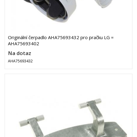
Originální čerpadlo AHA75693432 pro pračku LG =
AHA75693402
Na dotaz
AHA75693432