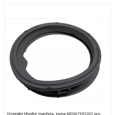
Originální těsnění, manžeta, guma MDS67595202 pro