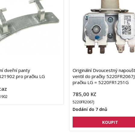
lní dveřní panty
Originální Dvoucestný napoušt
21902 pro pračku LG
ventil do pračky 5220FR2067J
pračku LG = 5220FR1251G
taz
785,00 Kč
1902
5220FR2067J
Dodání do 7 dnů