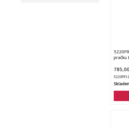
5220FR1
pračku 
785,00
5220FR1
Sklade