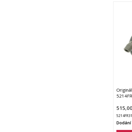
Originá
5214FR
515,00
5214FR3
Dodání