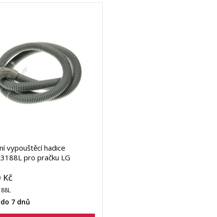
lní vypouštěcí hadice
3188L pro pračku LG
 Kč
188L
 do 7 dnů