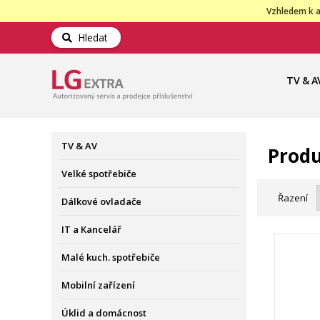
Vzhledem k a
Hledat
TV & A
TV & AV
Produ
Velké spotřebiče
Řazení
Dálkové ovladače
IT a Kancelář
Malé kuch. spotřebiče
Mobilní zařízení
Úklid a domácnost