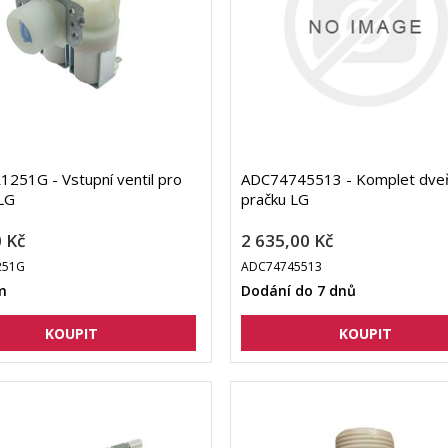
251G - Vstupní ventil pro
ADC74745513 - Komplet dveř
LG
pračku LG
 Kč
2 635,00 Kč
251G
ADC74745513
m
Dodání do 7 dnů