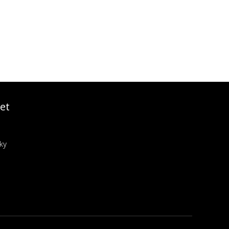
et
ky