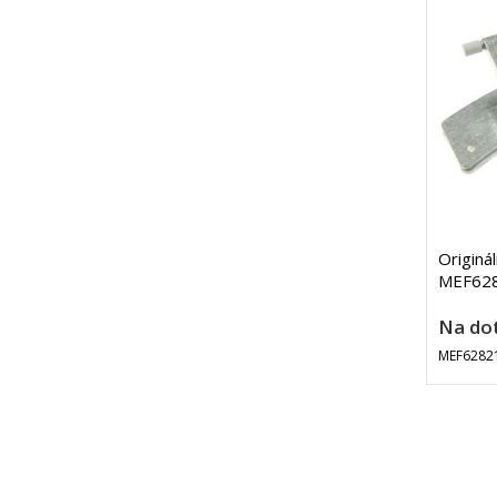
Originá
MEF628
Na do
MEF6282