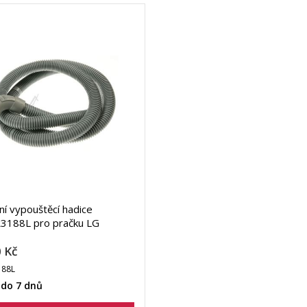
lní vypouštěcí hadice
3188L pro pračku LG
 Kč
188L
 do 7 dnů