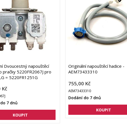
lní Dvoucestný napouštěcí
Originální napouštěcí hadice -
do pračky 5220FR2067J pro
AEM73433310
 LG = 5220FR1251G
755,00 Kč
 Kč
AEM73433310
67J
Dodání do 7 dnů
 do 7 dnů