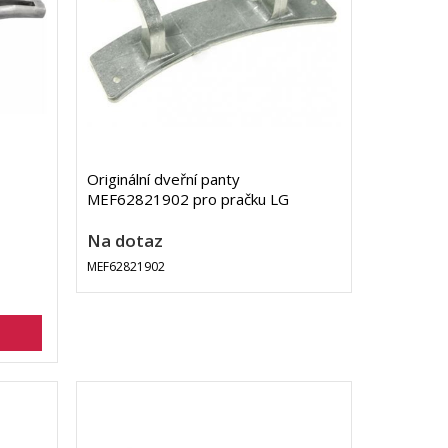
Originální dveřní panty
MEF62821902 pro pračku LG
Na dotaz
MEF62821902