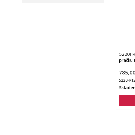
5220FR1
pračku 
785,00
5220FR1
Sklade