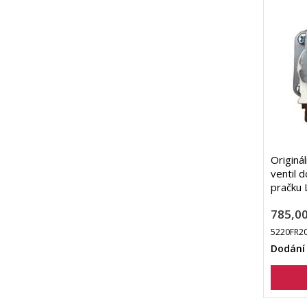
Originá
ventil 
pračku
785,00
5220FR20
Dodání