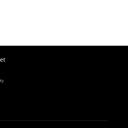
et
ky