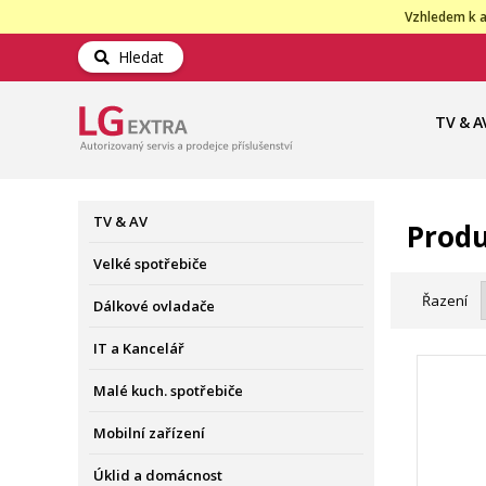
Vzhledem k a
Hledat
TV & A
TV & AV
Produ
Velké spotřebiče
Řazení
Dálkové ovladače
IT a Kancelář
Malé kuch. spotřebiče
Mobilní zařízení
Úklid a domácnost