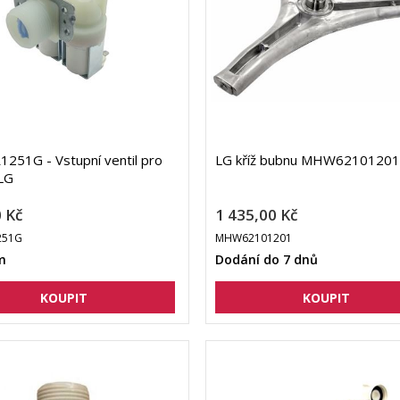
251G - Vstupní ventil pro
LG kříž bubnu MHW62101201
LG
 Kč
1 435,00 Kč
251G
MHW62101201
m
Dodání do 7 dnů