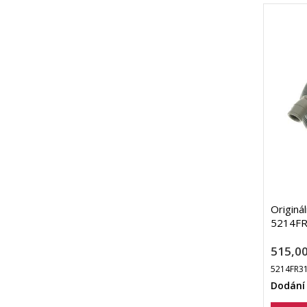
Originá
5214FR
515,00
5214FR3
Dodání