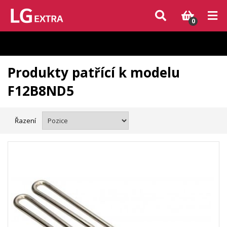
Vzhledem k aktuální situaci se může dodání dílů, které nejsou skladem,
zpozdit. Děkujeme za pochopení.
0
Produkty patřící k modelu
F12B8ND5
Řazení