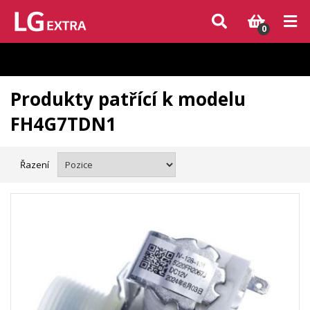
Vzhledem k aktuální situaci se může dodání dílů, které nejsou skladem,
zpozdit. Děkujeme za pochopení.
0
Produkty patřící k modelu
FH4G7TDN1
Řazení