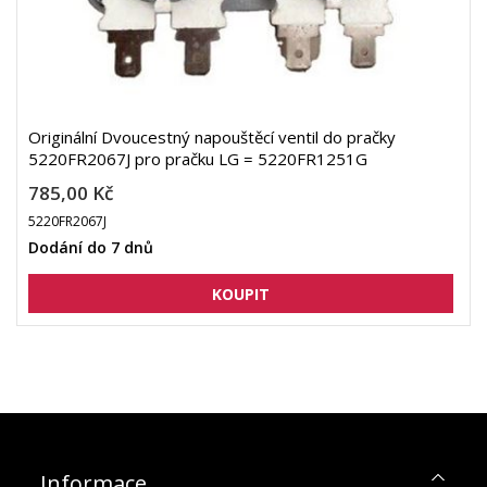
Originální Dvoucestný napouštěcí ventil do pračky
5220FR2067J pro pračku LG = 5220FR1251G
785,00 Kč
5220FR2067J
Dodání do 7 dnů
Informace