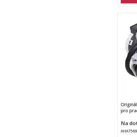
Originá
pro pr
Na do
AHA7569