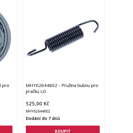
í pro
MHY62644802 - Pružina bubnu pro
pračku LG
525,00 Kč
MHY62644802
Dodání do 7 dnů