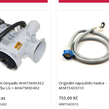
lní čerpadlo AHA75693432
Originální napouštěcí hadice -
ačku LG = AHA75693402
AEM73433310
taz
755,00 Kč
3432
AEM73433310