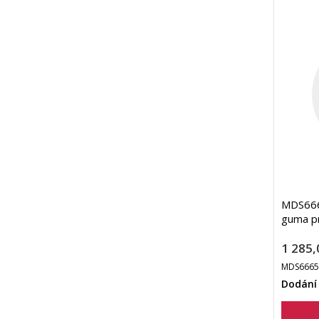
MDS666
guma p
1 285,
MDS6665
Dodání