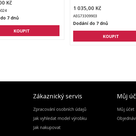
00 Kč
1 035,00 Kč
6024
AEG73309903
 do 7 dnů
Dodání do 7 dnů
Zákaznický servis
Můj úč
Zpracování osobních údajů
Můj účet
Jak vyhledat model výrobku
Objednáv
Jak nakupovat