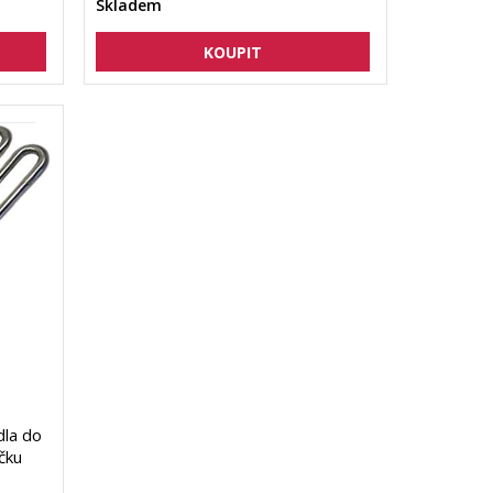
Skladem
dla do
čku