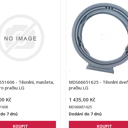
51606 - Těsnění, manžeta,
MDS66651625 - Těsnění dveř
ro pračku LG
pračku LG
00 Kč
1 435,00 Kč
1606
MDS66651625
 do 7 dnů
Dodání do 7 dnů