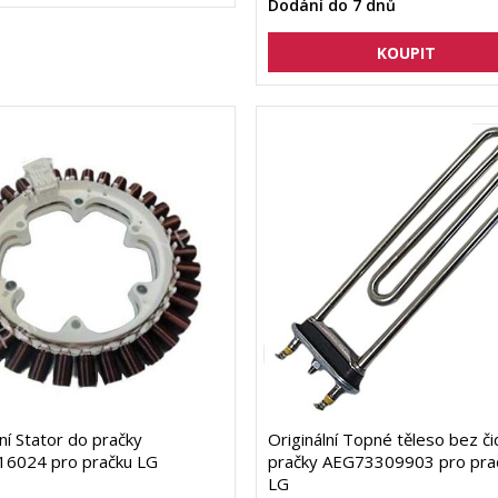
Dodání do 7 dnů
lní Stator do pračky
Originální Topné těleso bez či
16024 pro pračku LG
pračky AEG73309903 pro pra
LG