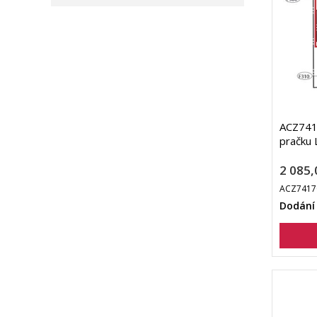
ACZ741
pračku 
2 085,
ACZ7417
Dodání