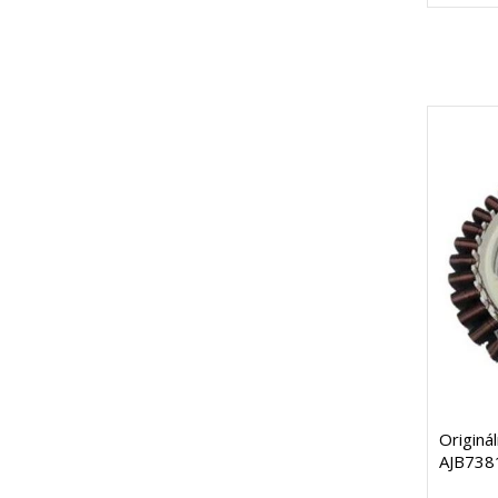
Originá
AJB738