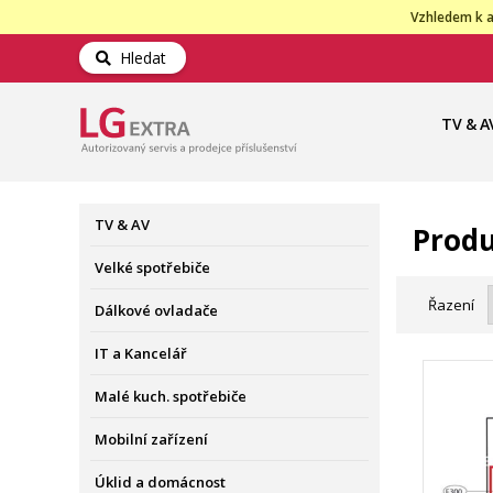
Vzhledem k a
Hledat
TV & A
TV & AV
Produ
Velké spotřebiče
Řazení
Dálkové ovladače
IT a Kancelář
Malé kuch. spotřebiče
Mobilní zařízení
Úklid a domácnost