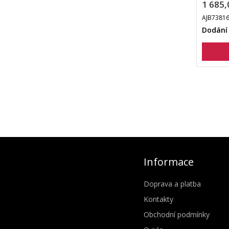
1 685,
AJB7381
Dodání
Informace
Doprava a platba
Kontakty
Obchodní podmínky