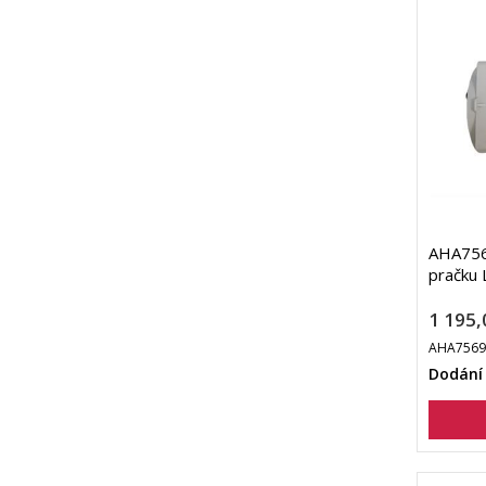
AHA756
pračku 
1 195,
AHA7569
Dodání