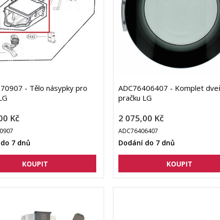
70907 - Tělo násypky pro
ADC76406407 - Komplet dveř
LG
pračku LG
00 Kč
2 075,00 Kč
0907
ADC76406407
 do 7 dnů
Dodání do 7 dnů