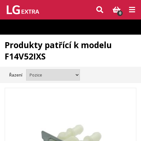
Vzhledem k aktuální situaci se může dodání dílů, které nejsou skladem,
zpozdit. Děkujeme za pochopení.
0
Produkty patřící k modelu
F14V52IXS
Řazení