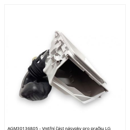
AGM30136805 - Vnitřní část násypky pro pračku LG