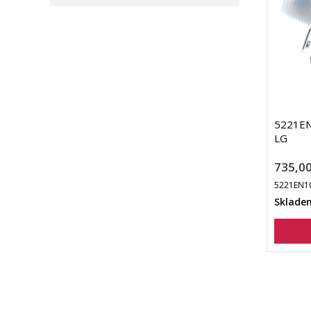
5221EN1
LG
735,00
5221EN1
Sklade