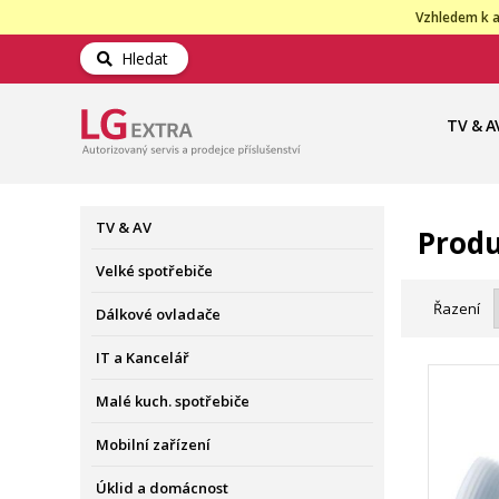
Vzhledem k a
Hledat
TV & A
TV & AV
Produ
Velké spotřebiče
Řazení
Dálkové ovladače
IT a Kancelář
Malé kuch. spotřebiče
Mobilní zařízení
Úklid a domácnost