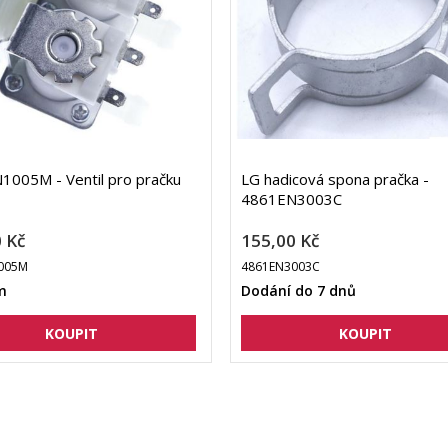
005M - Ventil pro pračku
LG hadicová spona pračka -
4861EN3003C
 Kč
155,00 Kč
005M
4861EN3003C
m
Dodání do 7 dnů