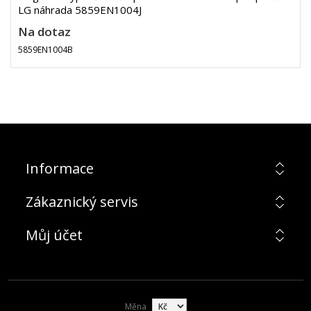
LG náhrada 5859EN1004J
Na dotaz
5859EN1004B
Informace
Zákaznický servis
Můj účet
Měna