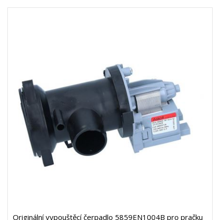
Originální vypouštěcí čerpadlo 5859EN1004B pro pračku