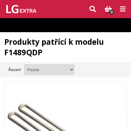
Vzhledem k aktuální situaci se může dodání dílů, které nejsou skladem,
zpozdit. Děkujeme za pochopení.
0
Produkty patřící k modelu
F1489QDP
Řazení