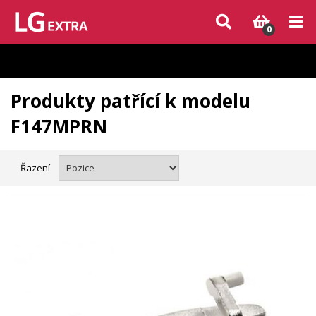
Vzhledem k aktuální situaci se může dodání dílů, které nejsou skladem,
zpozdit. Děkujeme za pochopení.
0
Produkty patřící k modelu
F147MPRN
Řazení