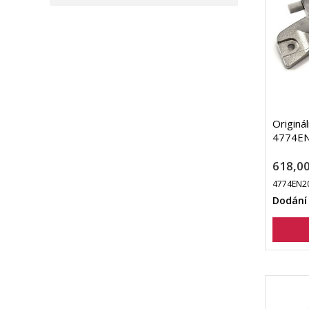
Originá
4774EN
618,00
4774EN2
Dodání