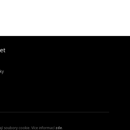
et
ky
ají soubory cookie. Více informací
zde
.