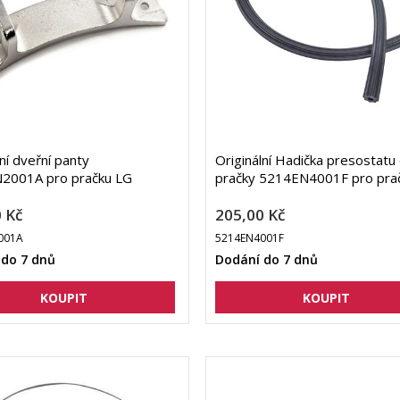
lní dveřní panty
Originální Hadička presostatu
2001A pro pračku LG
pračky 5214EN4001F pro pra
 Kč
205,00 Kč
001A
5214EN4001F
 do 7 dnů
Dodání do 7 dnů