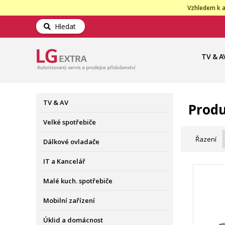
Vzhledem k a
Hledat
TV & A
TV & AV
Produ
Velké spotřebiče
Řazení
Dálkové ovladače
IT a Kancelář
Malé kuch. spotřebiče
Mobilní zařízení
Úklid a domácnost