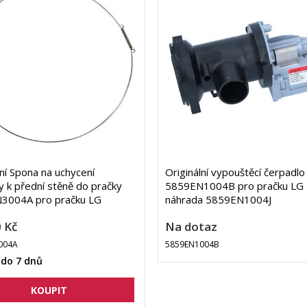
lní Spona na uchycení
Originální vypouštěcí čerpadlo
 k přední stěně do pračky
5859EN1004B pro pračku LG
3004A pro pračku LG
náhrada 5859EN1004J
 Kč
Na dotaz
004A
5859EN1004B
 do 7 dnů