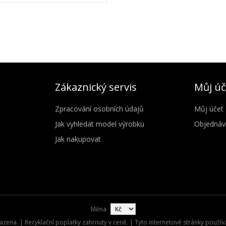
Zákaznický servis
Můj úč
Zpracování osobních údajů
Můj účet
Jak vyhledat model výrobku
Objednáv
Jak nakupovat
Měna
zena. | Recyklační poplatky zahrnuty v ceně. | Tyto internetové stránky použív