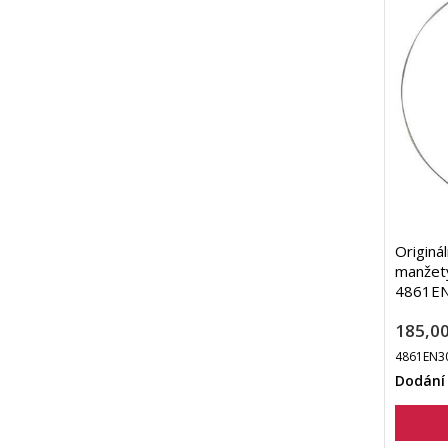
Originá
manžety
4861EN
185,00
4861EN3
Dodání