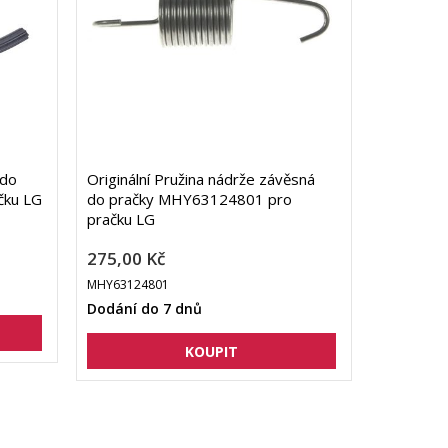
 do
Originální Pružina nádrže závěsná
čku LG
do pračky MHY63124801 pro
pračku LG
275,00 Kč
MHY63124801
Dodání do 7 dnů