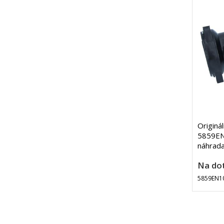
Originá
5859EN
náhrad
Na do
5859EN1