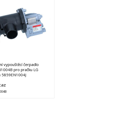
lní vypouštěcí čerpadlo
1004B pro pračku LG
a 5859EN1004J
taz
004B