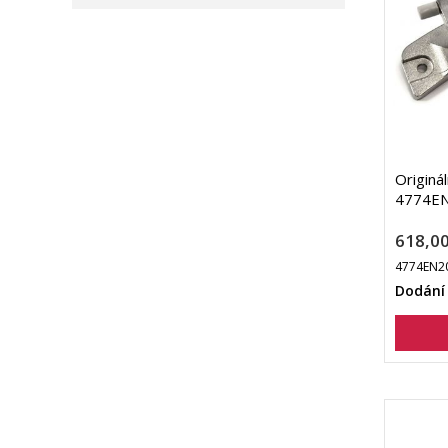
Originá
4774EN
618,00
4774EN2
Dodání