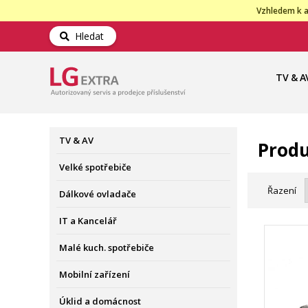
Vzhledem k a
Hledat
TV & A
TV & AV
Produ
Velké spotřebiče
Řazení
Dálkové ovladače
IT a Kancelář
Malé kuch. spotřebiče
Mobilní zařízení
Úklid a domácnost