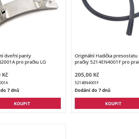
lní dveřní panty
Originální Hadička presostatu
2001A pro pračku LG
pračky 5214EN4001F pro pra
 Kč
205,00 Kč
001A
5214EN4001F
 do 7 dnů
Dodání do 7 dnů