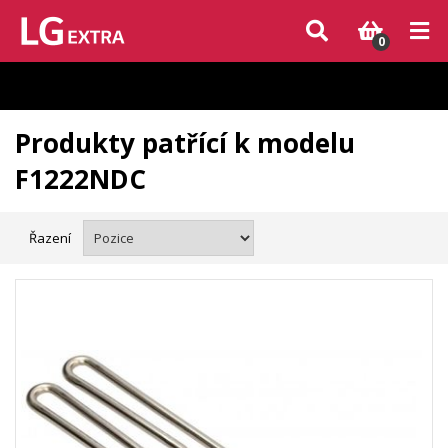
Vzhledem k aktuální situaci se může dodání dílů, které nejsou skladem,
zpozdit. Děkujeme za pochopení.
0
Produkty patřící k modelu
F1222NDC
Řazení