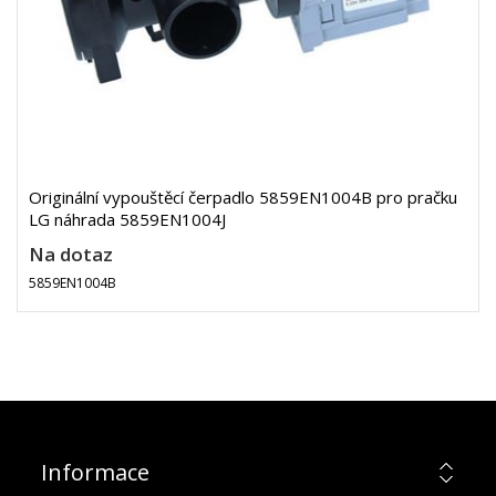
Originální vypouštěcí čerpadlo 5859EN1004B pro pračku
LG náhrada 5859EN1004J
Na dotaz
5859EN1004B
Informace