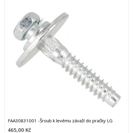
FAA30831001 -Šroub k levému závaží do pračky LG
465,00 Kč