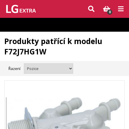
Vzhledem k aktuální situaci se může dodání dílů, které nejsou skladem,
zpozdit. Děkujeme za pochopení.
0
Produkty patřící k modelu
F72J7HG1W
Řazení