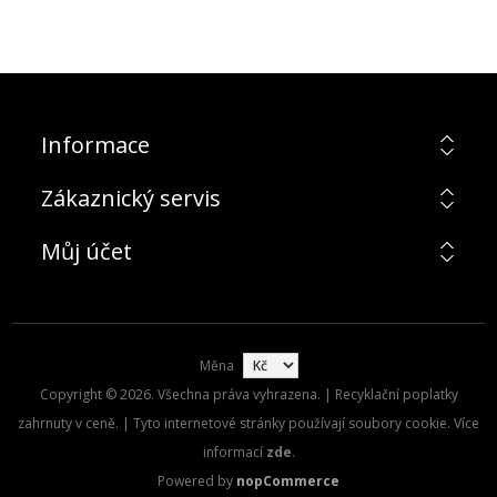
Informace
Zákaznický servis
Můj účet
Měna
Copyright © 2026. Všechna práva vyhrazena. | Recyklační poplatky
zahrnuty v ceně. | Tyto internetové stránky používají soubory cookie. Více
informací
zde
.
Powered by
nopCommerce