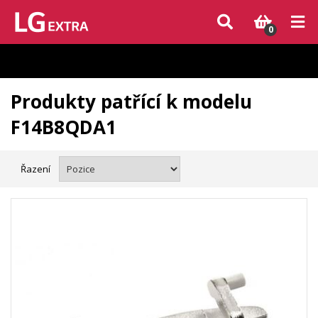
Vzhledem k aktuální situaci se může dodání dílů, které nejsou skladem,
zpozdit. Děkujeme za pochopení.
0
Produkty patřící k modelu
F14B8QDA1
Řazení