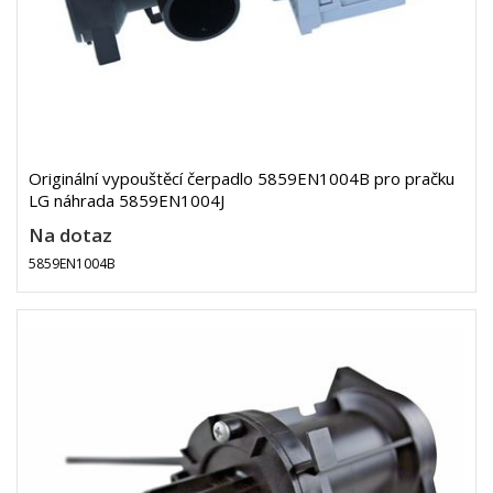
Originální vypouštěcí čerpadlo 5859EN1004B pro pračku
LG náhrada 5859EN1004J
Na dotaz
5859EN1004B