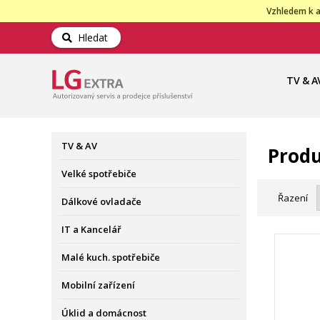
Vzhledem k a
Hledat
TV & A
TV & AV
Produ
Velké spotřebiče
Řazení
Dálkové ovladače
IT a Kancelář
Malé kuch. spotřebiče
Mobilní zařízení
Úklid a domácnost