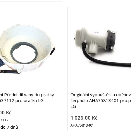
ní Přední díl vany do pračky
Originální vypouštěcí a oběho
37112 pro pračku LG
čerpadlo AHA75813401 pro p
LG
00 Kč
1 026,00 Kč
7112
AHA75813401
 do 7 dnů