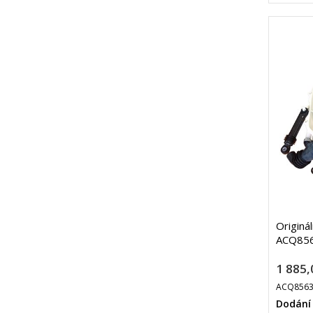
Originál
ACQ856
1 885,
ACQ8563
Dodání