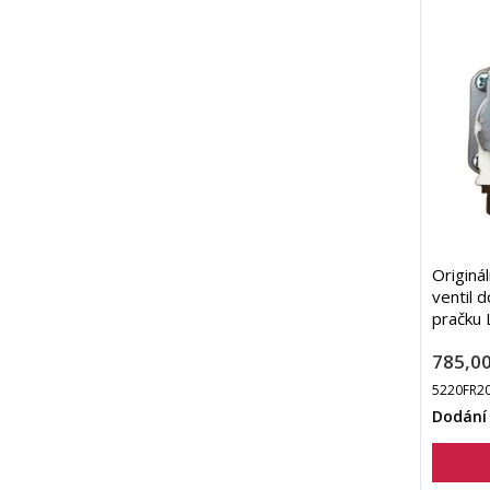
Originá
ventil 
pračku
785,00
5220FR20
Dodání