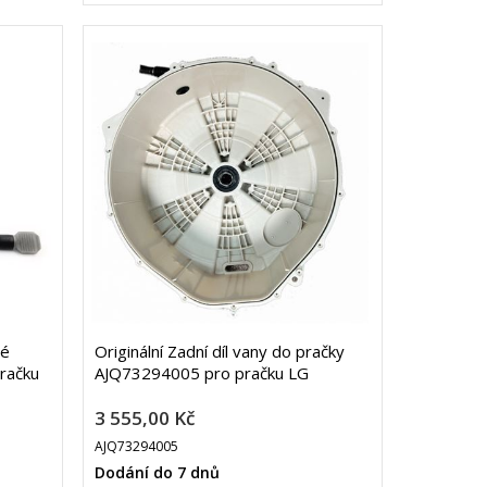
vé
Originální Zadní díl vany do pračky
račku
AJQ73294005 pro pračku LG
3 555,00 Kč
AJQ73294005
Dodání do 7 dnů