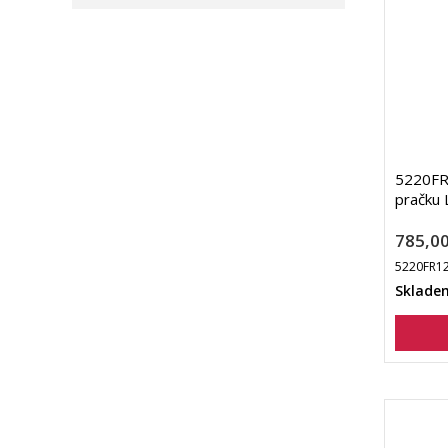
5220FR1
pračku 
785,00
5220FR1
Sklade