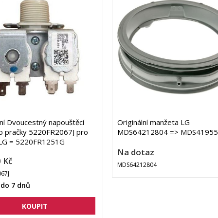
lní Dvoucestný napouštěcí
Originální manžeta LG
do pračky 5220FR2067J pro
MDS64212804 => MDS41955
 LG = 5220FR1251G
Na dotaz
 Kč
MDS64212804
67J
 do 7 dnů