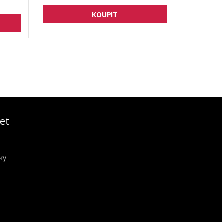
et
ky