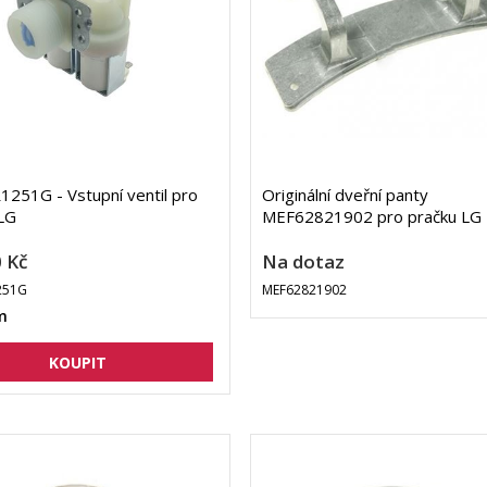
251G - Vstupní ventil pro
Originální dveřní panty
LG
MEF62821902 pro pračku LG
 Kč
Na dotaz
251G
MEF62821902
m