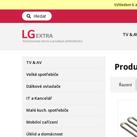
Vzhledem k a
Hledat
TV & A
TV & AV
Produ
Velké spotřebiče
Řazení
Dálkové ovladače
IT a Kancelář
Malé kuch. spotřebiče
Mobilní zařízení
Úklid a domácnost