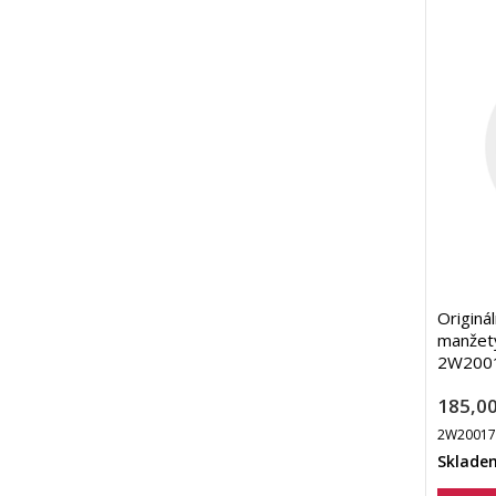
Originá
manžety
2W2001
185,00
2W2001
Sklade