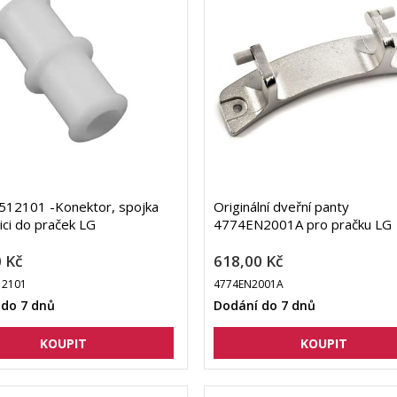
12101 -Konektor, spojka
Originální dveřní panty
ici do praček LG
4774EN2001A pro pračku LG
 Kč
618,00 Kč
2101
4774EN2001A
 do 7 dnů
Dodání do 7 dnů