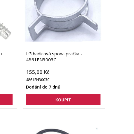
u
LG hadicová spona pračka -
4861EN3003C
155,00 Kč
4861EN3003C
Dodání do 7 dnů