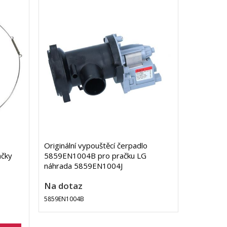
Originální vypouštěcí čerpadlo
ačky
5859EN1004B pro pračku LG
náhrada 5859EN1004J
Na dotaz
5859EN1004B