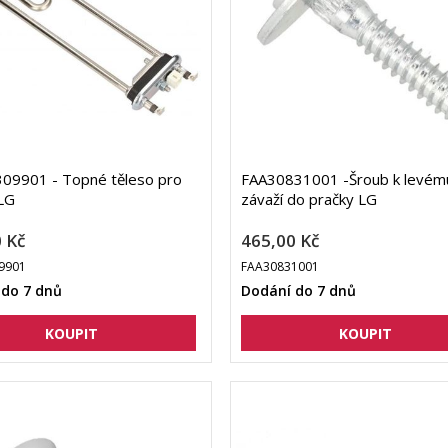
09901 - Topné těleso pro
FAA30831001 -Šroub k levém
LG
závaží do pračky LG
 Kč
465,00 Kč
9901
FAA30831001
 do 7 dnů
Dodání do 7 dnů