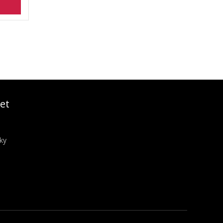
et
ky