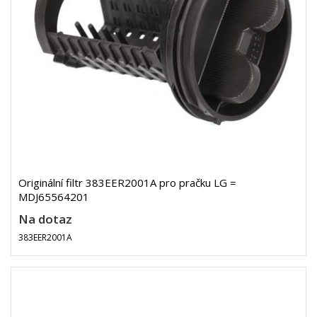
Originální filtr 383EER2001A pro pračku LG =
MDJ65564201
Na dotaz
383EER2001A