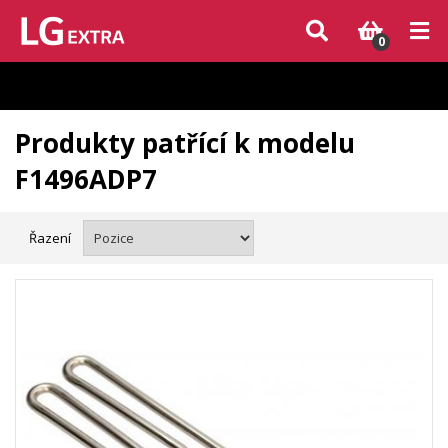
Vzhledem k aktuální situaci se může dodání dílů, které nejsou skladem,
zpozdit. Děkujeme za pochopení.
0
Produkty patřící k modelu
F1496ADP7
Řazení