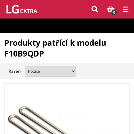
Vzhledem k aktuální situaci se může dodání dílů, které nejsou skladem,
zpozdit. Děkujeme za pochopení.
0
Produkty patřící k modelu
F10B9QDP
Řazení