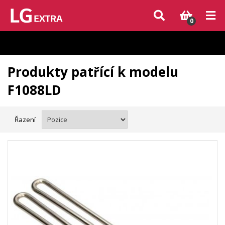
Vzhledem k aktuální situaci se může dodání dílů, které nejsou skladem,
zpozdit. Děkujeme za pochopení.
0
Produkty patřící k modelu
F1088LD
Řazení