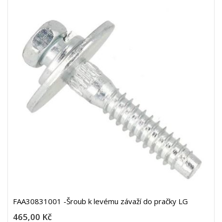
FAA30831001 -Šroub k levému závaží do pračky LG
465,00 Kč