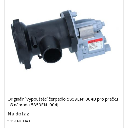
Originální vypouštěcí čerpadlo 5859EN1004B pro pračku
LG náhrada 5859EN1004J
Na dotaz
5859EN1004B