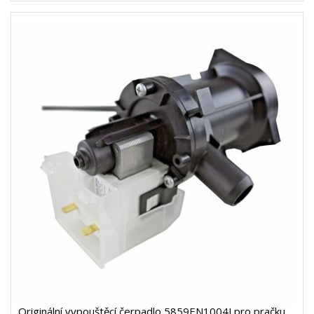
Originální vypouštěcí čerpadlo 5859EN1004J pro pračku