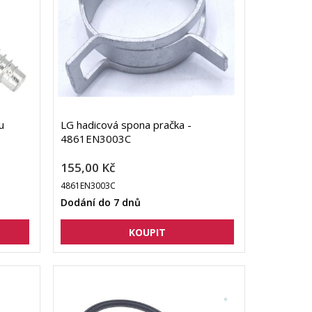
u
LG hadicová spona pračka -
4861EN3003C
155,00 Kč
4861EN3003C
Dodání do 7 dnů