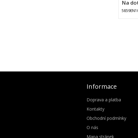
Na do
5859EN1
Informace
Doprava a platba
Kontakty
Obchodní podmínky
O nás
Mapa stránek