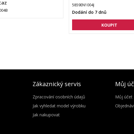
taz
5859EN1004J
004B
Dodání do 7 dnů
Zákaznický servis
Můj úč
Zpracování osobních údajů
Můj účet
Jak vyhledat model výrobku
Objednáv
Jak nakupovat