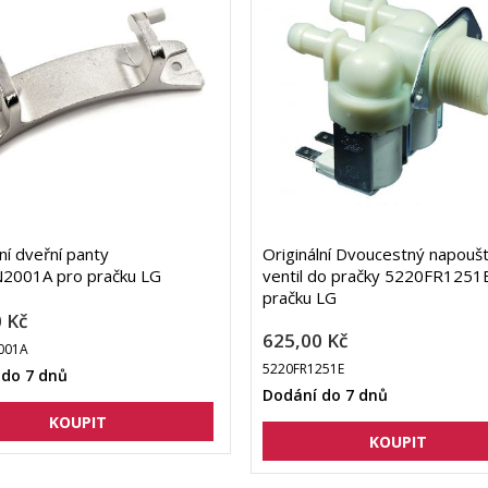
lní dveřní panty
Originální Dvoucestný napoušt
2001A pro pračku LG
ventil do pračky 5220FR1251
pračku LG
 Kč
625,00 Kč
001A
5220FR1251E
 do 7 dnů
Dodání do 7 dnů