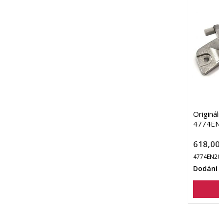
Originá
4774EN
618,00
4774EN2
Dodání