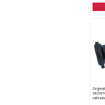
Originá
5859EN
náhrad