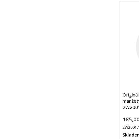
Originá
manžety
2W2001
185,00
2W2001
Sklade