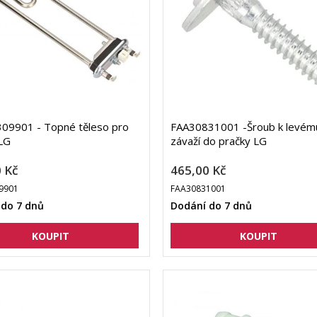
09901 - Topné těleso pro
FAA30831001 -Šroub k levém
LG
závaží do pračky LG
 Kč
465,00 Kč
9901
FAA30831001
 do 7 dnů
Dodání do 7 dnů