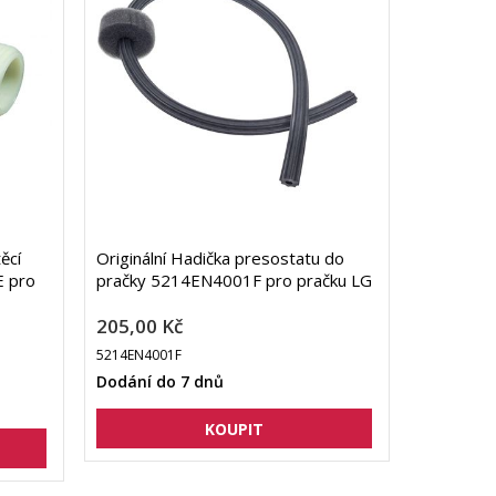
ěcí
Originální Hadička presostatu do
E pro
pračky 5214EN4001F pro pračku LG
205,00 Kč
5214EN4001F
Dodání do 7 dnů