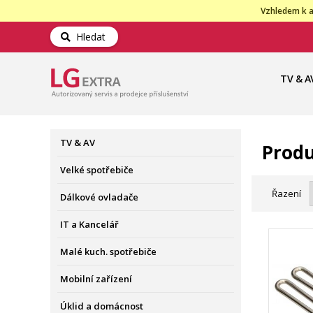
Vzhledem k a
Hledat
TV & A
TV & AV
Produ
Velké spotřebiče
Řazení
Dálkové ovladače
IT a Kancelář
Malé kuch. spotřebiče
Mobilní zařízení
Úklid a domácnost