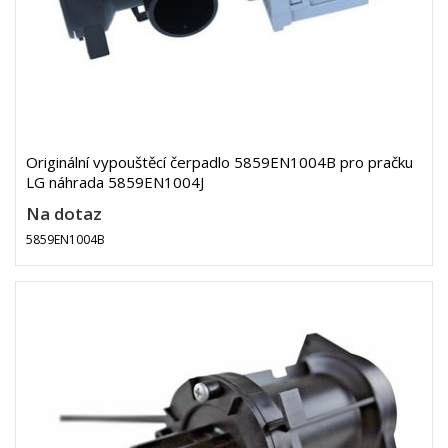
Originální vypouštěcí čerpadlo 5859EN1004B pro pračku
LG náhrada 5859EN1004J
Na dotaz
5859EN1004B