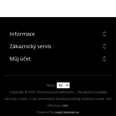
Informace
Zákaznický servis
Můj účet
Měna
Copyright © 2026. Všechna práva vyhrazena. | Recyklační poplatky
zahrnuty v ceně. | Tyto internetové stránky používají soubory cookie. Více
informací
zde
.
Powered by
nopCommerce