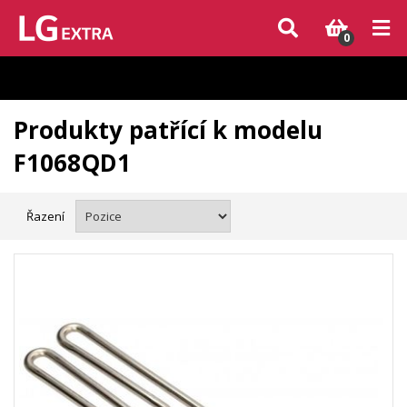
Vzhledem k aktuální situaci se může dodání dílů, které nejsou skladem,
zpozdit. Děkujeme za pochopení.
0
Produkty patřící k modelu
F1068QD1
Řazení