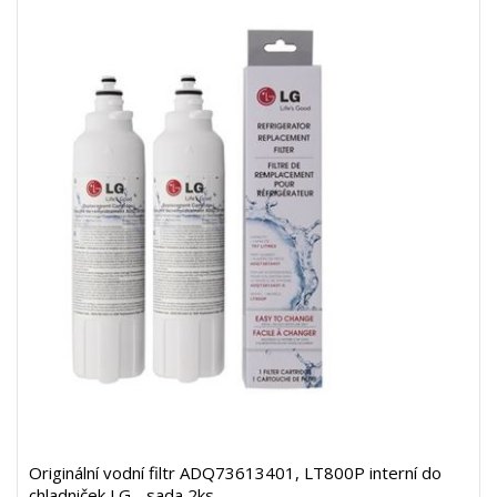
Originální vodní filtr ADQ73613401, LT800P interní do
chladniček LG - sada 2ks