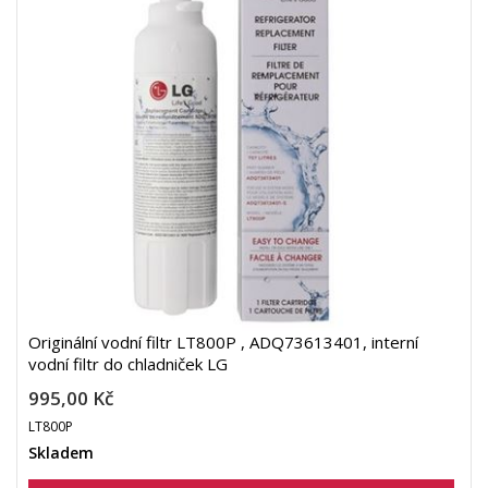
Originální vodní filtr LT800P , ADQ73613401, interní
vodní filtr do chladniček LG
995,00 Kč
LT800P
Skladem