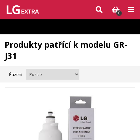
Vzhledem k aktuální situaci se může dodání dílů, které nejsou skladem,
zpozdit. Děkujeme za pochopení.
0
Produkty patřící k modelu GR-
J31
Řazení