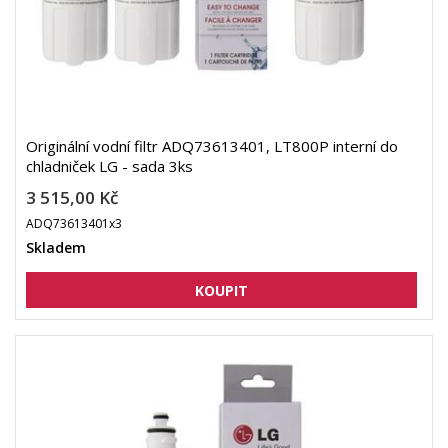
Originální vodní filtr ADQ73613401, LT800P interní do
chladniček LG - sada 3ks
3 515,00 Kč
ADQ73613401x3
Skladem