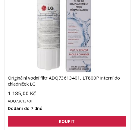
Originální vodní filtr ADQ73613401, LT800P interní do
chladniček LG
1 185,00 Kč
ADQ73613401
Dodání do 7 dnů