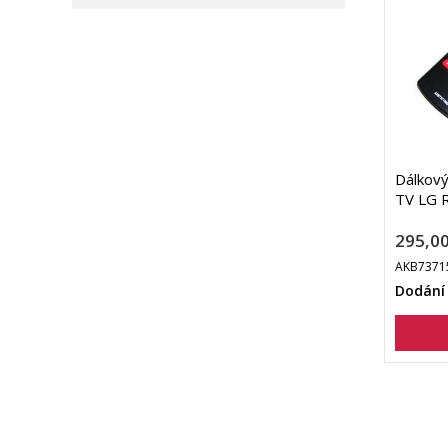
Dálkov
TV LG 
295,00
AKB7371
Dodání