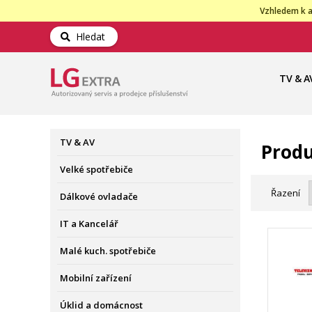
Vzhledem k a
Hledat
TV & A
TV & AV
Produ
Velké spotřebiče
Řazení
Dálkové ovladače
IT a Kancelář
Malé kuch. spotřebiče
Mobilní zařízení
Úklid a domácnost