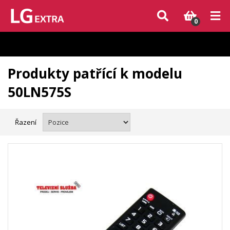
Vzhledem k aktuální situaci se může dodání dílů, které nejsou skladem,
zpozdit. Děkujeme za pochopení.
0
Produkty patřící k modelu
50LN575S
Řazení