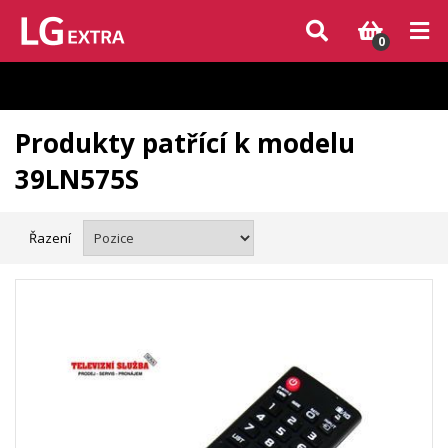
Vzhledem k aktuální situaci se může dodání dílů, které nejsou skladem,
zpozdit. Děkujeme za pochopení.
0
Produkty patřící k modelu
39LN575S
Řazení