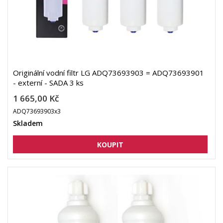
Originální vodní filtr LG ADQ73693903 = ADQ73693901
- externí - SADA 3 ks
1 665,00 Kč
ADQ73693903x3
Skladem