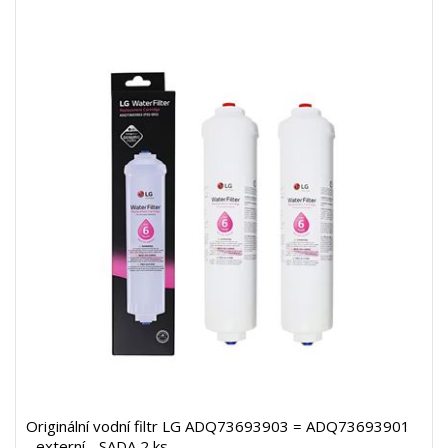
Originální vodní filtr LG ADQ73693903 = ADQ73693901
- externí - SADA 2 ks