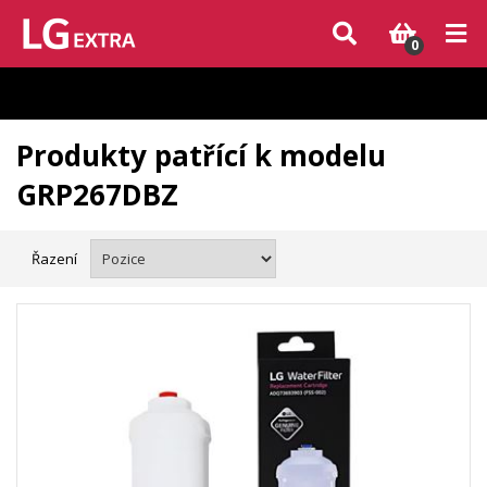
Vzhledem k aktuální situaci se může dodání dílů, které nejsou skladem,
zpozdit. Děkujeme za pochopení.
0
Produkty patřící k modelu
GRP267DBZ
Řazení