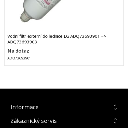
Vodní filtr externí do lednice LG ADQ73693901 =>
ADQ73693903
Na dotaz
ADQ73693901
Informace
Zákaznický servis