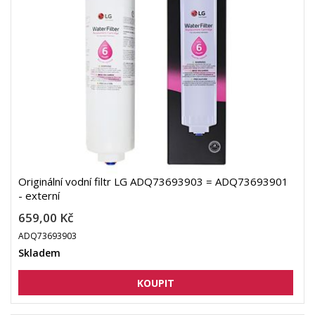
Originální vodní filtr LG ADQ73693903 = ADQ73693901
- externí
659,00 Kč
ADQ73693903
Skladem