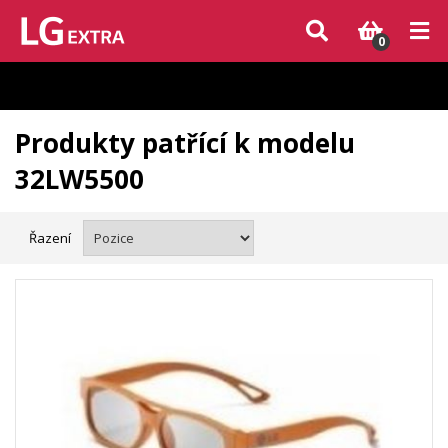
Vzhledem k aktuální situaci se může dodání dílů, které nejsou skladem,
zpozdit. Děkujeme za pochopení.
0
Produkty patřící k modelu
32LW5500
Řazení