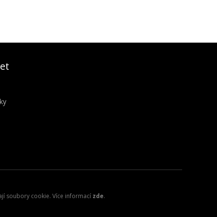
et
ky
ají soubory cookie. Více informací
zde
.