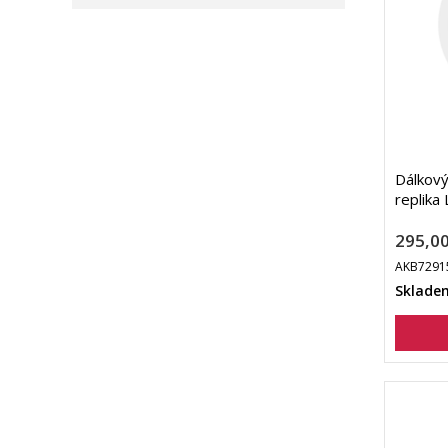
Dálkov
replika
295,00
AKB7291
Sklade