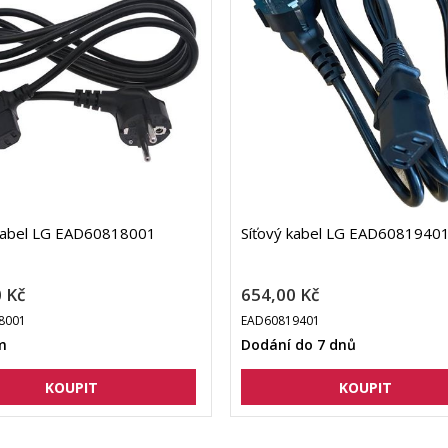
 kabel LG EAD60818001
Síťový kabel LG EAD6081940
 Kč
654,00 Kč
8001
EAD60819401
m
Dodání do 7 dnů