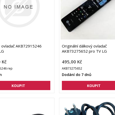
ý ovladač AKB72915246
Originální dálkový ovladač
 LG
AKB73275652 pro TV LG
 Kč
495,00 Kč
5246 rep
AKB73275652
m
Dodání do 7 dnů