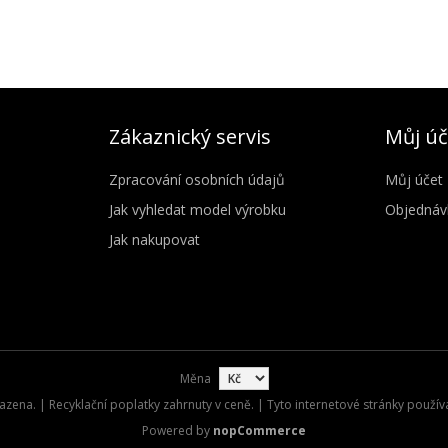
Zákaznický servis
Můj úč
Zpracování osobních údajů
Můj účet
Jak vyhledat model výrobku
Objednáv
Jak nakupovat
Měna
zena. | Recyklační poplatky zahrnuty v ceně. | Tyto internetové stránky použív
Powered by
nopCommerce