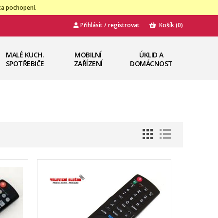
za pochopení.
Přihlásit / registrovat
Košík
(0)
MALÉ KUCH.
MOBILNÍ
ÚKLID A
SPOTŘEBIČE
ZAŘÍZENÍ
DOMÁCNOST