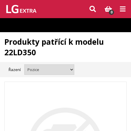
Vzhledem k aktuální situaci se může dodání dílů, které nejsou skladem,
zpozdit. Děkujeme za pochopení.
0
Produkty patřící k modelu
22LD350
Řazení