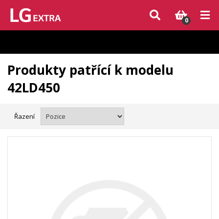
Vzhledem k aktuální situaci se může dodání dílů, které nejsou skladem,
zpozdit. Děkujeme za pochopení.
0
Produkty patřící k modelu
42LD450
Řazení