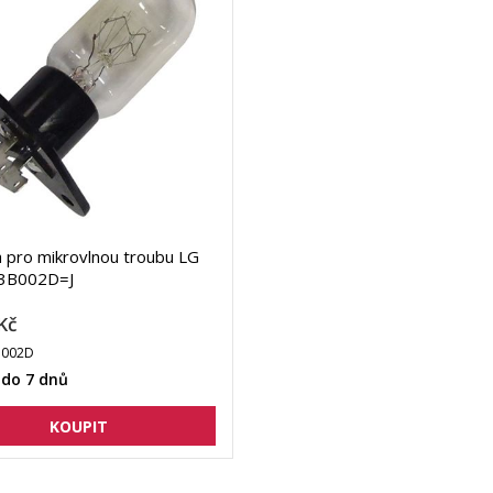
 pro mikrovlnou troubu LG
3B002D=J
Kč
B002D
 do 7 dnů