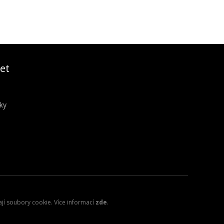
et
ky
ají soubory cookie. Více informací
zde
.