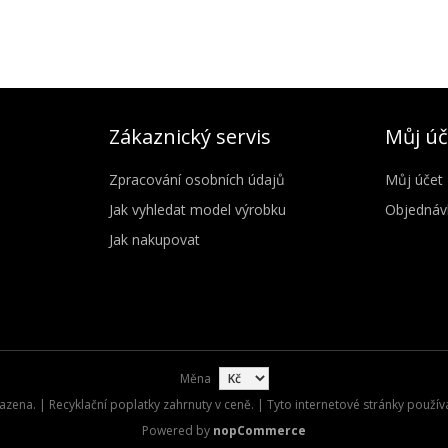
Zákaznický servis
Můj úč
Zpracování osobních údajů
Můj účet
Jak vyhledat model výrobku
Objednáv
Jak nakupovat
Měna
zena. | Recyklační poplatky zahrnuty v ceně. | Tyto internetové stránky použív
Powered by
nopCommerce