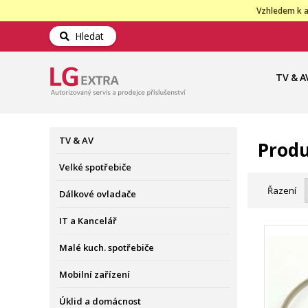
Vzhledem k a
Hledat
TV & A
TV & AV
Produ
Velké spotřebiče
Řazení
Dálkové ovladače
IT a Kancelář
Malé kuch. spotřebiče
Mobilní zařízení
Úklid a domácnost