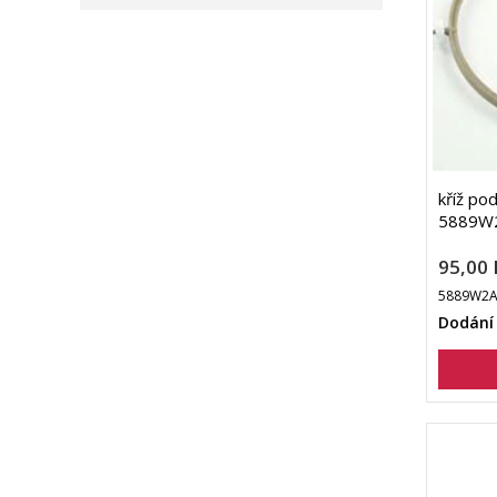
kříž po
5889W
95,00 
5889W2A
Dodání