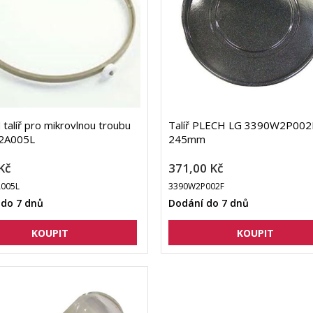
d talíř pro mikrovlnou troubu
Talíř PLECH LG 3390W2P002
2A005L
245mm
Kč
371,00 Kč
005L
3390W2P002F
 do 7 dnů
Dodání do 7 dnů