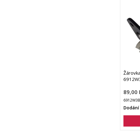
Žárovka
6912W
89,00 
6912W3
Dodání