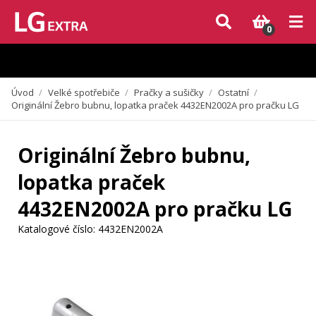
Vzhledem k aktuální situaci se může dodání dílů, které nejsou skladem,
zpozdit. Děkujeme za pochopení.
0
Úvod
/
Velké spotřebiče
/
Pračky a sušičky
/
Ostatní
/
Originální Žebro bubnu, lopatka praček 4432EN2002A pro pračku LG
Originální Žebro bubnu,
lopatka praček
4432EN2002A pro pračku LG
Katalogové číslo:
4432EN2002A