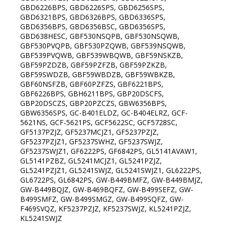
GBD6226BPS, GBD6226SPS, GBD6256SPS,
GBD6321BPS, GBD6326BPS, GBD6336SPS,
GBD6356BPS, GBD6356BSC, GBD6356SPS,
GBD638HESC, GBF530NSQPB, GBF530NSQWB,
GBF530PVQPB, GBF530PZQWB, GBF539NSQWB,
GBF539PVQWB, GBF539WBQWB, GBF59NSKZB,
GBF59PZDZB, GBF59PZFZB, GBF59PZKZB,
GBF59SWDZB, GBF59WBDZB, GBF59WBKZB,
GBF60NSFZB, GBF60PZFZS, GBF6221BPS,
GBF6226BPS, GBH6211BPS, GBP20DSCFS,
GBP20DSCZS, GBP20PZCZS, GBW6356BPS,
GBW6356SPS, GC-B401ELDZ, GC-B404ELRZ, GCF-
5621NS, GCF-5621PS, GCF5622SC, GCF5728SC,
GF5137PZJZ, GF5237MCJZ1, GF5237PZJZ,
GF5237PZJZ1, GF5237SWHZ, GF5237SWJZ,
GF5237SWJZ1, GF6222PS, GF6842PS, GL5141AVAW1,
GL5141PZBZ, GL5241MCJZ1, GL5241PZJZ,
GL5241PZJZ1, GL5241SWJZ, GL5241SWJZ1, GL6222PS,
GL6722PS, GL6842PS, GW-B449BMFZ, GW-B449BMJZ,
GW-B449BQJZ, GW-B469BQFZ, GW-B499SEFZ, GW-
B499SMFZ, GW-B499SMGZ, GW-B499SQFZ, GW-
F469SVQZ, KF5237PZJZ, KF5237SWJZ, KL5241PZJZ,
KL5241SWJZ