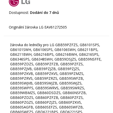
Dostupnost:
Dodání do 7 dnů
žárovka do ledničky pro LG GBB59PZFZS, GB6101SPS,
GB6101SWH, GB6106SPS, GB6106SWH, GB6211BPS,
GB6211BWH, GB6216BPS, GB6216BWH, GB6216SPS,
GB6346SPS, GB6348SWH, GBB59DSJZS, GBB59NSFFE,
GBB59PZDZS, GBB59PZFZB, GBB59PZFZS,
GBB59PZJVB, GBB59PZJZB, GBB59PZJZS,
GBB59PZKVB, GBB59PZKVS, GBB59PZMZS,
GBB59PZRVS, GBB59PZRZS, GBB59SWFZB,
GBB59SWJVB, GBB59SWJZB, GBB59SWJZS,
GBB59SWPFS, GBB59SWRVS, GBB59SWRZS,
GBB59WBMZS, GBB60DSDZS, GBB60NSFZB,
GBB60PZDZS, GBB60PZFZB, GBB60PZFZS,
GBB60PZGZS, GBB60PZJZS, GBB60PZKVS,
GBB60SAGFB, GBB60SEFZS, GBB60SWFZB,
GBB60SWFZS, GBD6221BPS, GBD6221SPS,