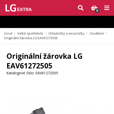
Vzhledem k aktuální situaci se může dodání dílů, které nejsou skladem,
zpozdit. Děkujeme za pochopení.
0
Úvod
/
Velké spotřebiče
/
Chladničky a mrazničky
/
Osvětlení
/
Originální žárovka LG EAV61272505
Originální žárovka LG
EAV61272505
Katalogové číslo:
EAV61272505