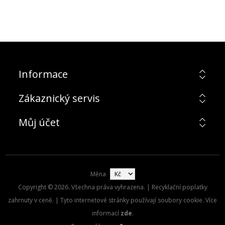
Informace
Zákaznický servis
Můj účet
Měna
Copyright © 2026. Všechna práva vyhrazena. | Recyklační poplatky
zahrnuty v ceně. | Tyto internetové stránky používají soubory cookie. Více
informací
zde
.