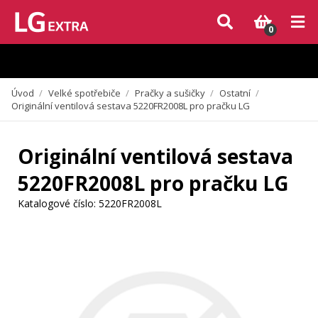
Vzhledem k aktuální situaci se může dodání dílů, které nejsou skladem,
zpozdit. Děkujeme za pochopení.
0
Úvod
/
Velké spotřebiče
/
Pračky a sušičky
/
Ostatní
/
Originální ventilová sestava 5220FR2008L pro pračku LG
Originální ventilová sestava
5220FR2008L pro pračku LG
Katalogové číslo:
5220FR2008L