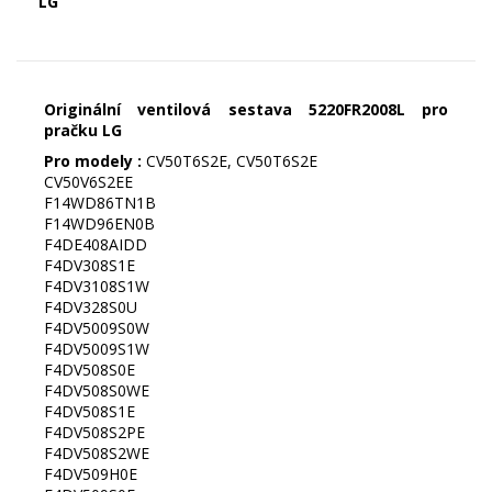
LG
Originální ventilová sestava 5220FR2008L pro
pračku LG
Pro modely :
CV50T6S2E, CV50T6S2E
CV50V6S2EE
F14WD86TN1B
F14WD96EN0B
F4DE408AIDD
F4DV308S1E
F4DV3108S1W
F4DV328S0U
F4DV5009S0W
F4DV5009S1W
F4DV508S0E
F4DV508S0WE
F4DV508S1E
F4DV508S2PE
F4DV508S2WE
F4DV509H0E