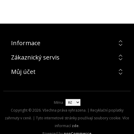
Informace
Zákaznický servis
Můj účet
Měna
Copyright © 2026. Všechna práva vyhrazena. | Recyklační poplatky
zahrnuty v ceně. | Tyto internetové stránky používají soubory cookie. Více
informací
zde
.
Powered by
nopCommerce