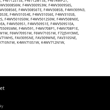
, F4V712STSE, F4V712WTSE, F4V7RWP2T,
4WV3008S6W, F4WV3009S3W, F4WV3009S6S,
WV308S6E, F4WV308S6TE, F4WV308SB, F4WV309N3,
0S3E, F4WV310S4E, F4WV310S6E, F4WV310SB,
S, F4WV5010S0W, F4WV5012S0W, F4WV508N0E,
EA, F4WV509S1, F4WV509S1E, F4WV509S1EA,
V5509SMW, F4WV591, F4WV708P1, F4WV708P1E,
VW1W, F6WV709S1W, F6WV710S1W, F72J5HY3WE,
4V71WHS, FAV309SNE, FAV309WNE, FAV310SNE,
4WV710N1W, K4WV710S1W, K4WV712N1W,
et
ky