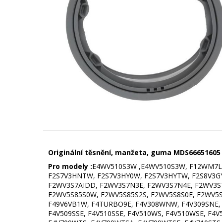
Originální těsnění, manžeta, guma MDS66651605
Pro modely :
E4WV510S3W ,E4WV510S3W, F12WM7LN
F2S7V3HNTW, F2S7V3HY0W, F2S7V3HYTW, F2S8V3GY
F2WV3S7AIDD, F2WV3S7N3E, F2WV3S7N4E, F2WV3S7
F2WV5S85S0W, F2WV5S85S2S, F2WV5S8S0E, F2WV5
F49V6VB1W, F4TURBO9E, F4V308WNW, F4V309SNE, 
F4V509SSE, F4V510SSE, F4V510WS, F4V510WSE, F4V