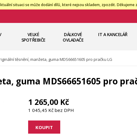
ktuální situaci se může dodání dílů, které nejsou skladem, zpozdit. Děkujeme 
V
VELKÉ
DÁLKOVÉ
IT A KANCELÁŘ
SPOTŘEBIČE
OVLADAČE
riginální těsnění, manžeta, guma MDS66651605 pro pračku LG
žeta, guma MDS66651605 pro pra
1 265,00 Kč
1 045,45 Kč bez DPH