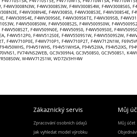
 F4V710STSA, F4V710STSE, F4V710WTS, F4V710WTSA, F4V710WTSE
, F4WV3008N3W, F4WV3008S3W, F4WV3008S4W, F4WV3008S6S, F
08N3E, F4WV308N4E, F4WV308S0, F4WV308S3E, F4WV308S4E, F4
E, F4WV309S4E, F4WV309S6E, F4WV309S6TE, F4WV309SB, F4WV31
10S3W, F4WV5008S0W, F4WV5008S2S, F4WV5009S0W, F4WV5009S2
, F4WV508S2T, F4WV509N0E, F4WV509S0, F4WV509S0E, F4WV509S0
EA, F4WV512P0, F4WV512S0E, F4WV5509S1W, F4WV5509S2W, F4W
2T, F4WV710P0E, F4WV710P1, F4WV710P2T, F4WV712N1W, F69V5
94V50WHS, F94V51WHS, F94V51WHSA, F94V52IXA, F94V52IXS, F9
V70VNS1, FV74VNS2WEB, GC3V309N4, GC3V508S0, GC3V508S1, K
4WR508S0W, W4WV712S1W, WD72V3HY4W
Zákaznický servis
Můj úč
Zpracování osobních údajů
Můj účet
Jak vyhledat model výrobku
Objednáv