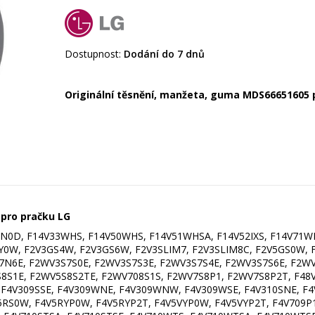
Dostupnost:
Dodání do 7 dnů
Originální těsnění, manžeta, guma MDS66651605 
 pro pračku LG
0D, F14V33WHS, F14V50WHS, F14V51WHSA, F14V52IXS, F14V71W
0W, F2V3GS4W, F2V3GS6W, F2V3SLIM7, F2V3SLIM8C, F2V5GS0W, 
N6E, F2WV3S7S0E, F2WV3S7S3E, F2WV3S7S4E, F2WV3S7S6E, F2W
S8S1E, F2WV5S8S2TE, F2WV708S1S, F2WV7S8P1, F2WV7S8P2T, F4
F4V309SSE, F4V309WNE, F4V309WNW, F4V309WSE, F4V310SNE, F4
5RS0W, F4V5RYP0W, F4V5RYP2T, F4V5VYP0W, F4V5VYP2T, F4V709P1