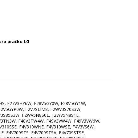
pro pračku LG
HS, F27V3HY6W, F28V5GY0W, F28V5GY1W,
F2V5GYP0W, F2V7SLIM8, F2WV3S70S3W,
V3S85S3W, F2WV5N8S0E, F2WV5N8S1E,
8V3TN3W, F48V3TW4W, F49V3VW4W, F49V3VW6W,
V310SSE, F4V310WNE, F4V310WSE, F4V3VS6W,
E, F4V709STS, F4V709STSA, F4V709STSE,