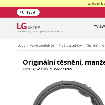
Vzhledem k a
Hledat
TV & A
Úvod
/
Velké spotřebiče
/
Pračky a sušičky
/
Těsnění
/
O
Originální těsnění, man
Katalogové číslo:
MDS66651605