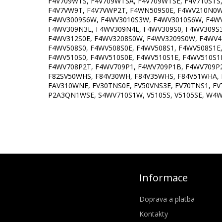
F4V709WTS, F4V709WTSA, F4V709WTSE, F4V710STS,
F4V7VW9T, F4V7VWP2T, F4WN509S0E, F4WV210N0W
F4WV3009S6W, F4WV3010S3W, F4WV3010S6W, F4WV3
F4WV309N3E, F4WV309N4E, F4WV309S0, F4WV309S3
F4WV312S0E, F4WV3208S0W, F4WV3209S0W, F4WV4
F4WV508S0, F4WV508S0E, F4WV508S1, F4WV508S1E
F4WV510S0, F4WV510S0E, F4WV510S1E, F4WV510S1
F4WV708P2T, F4WV709P1, F4WV709P1B, F4WV709P
F82SV50WHS, F84V30WH, F84V35WHS, F84V51WHA, F
FAV310WNE, FV30TNS0E, FV50VNS3E, FV70TNS1, F
P2A3QN1WSE, S4WV710S1W, V5105S, V5105SE, W
Informace
Doprava a platba
Kontakty