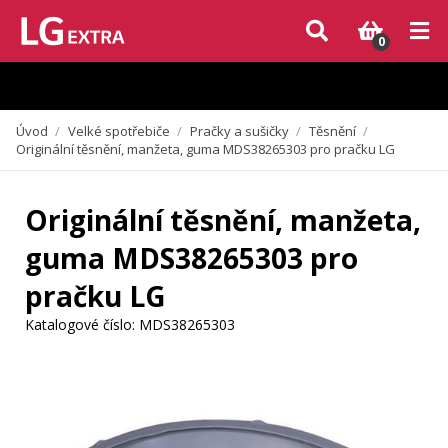
Vzhledem k aktuální situaci se může dodání dílů, které nejsou skladem,
zpozdit. Děkujeme za pochopení.
0
Úvod
/
Velké spotřebiče
/
Pračky a sušičky
/
Těsnění
/
Originální těsnění, manžeta, guma MDS38265303 pro pračku LG
Originální těsnění, manžeta,
guma MDS38265303 pro
pračku LG
Katalogové číslo:
MDS38265303