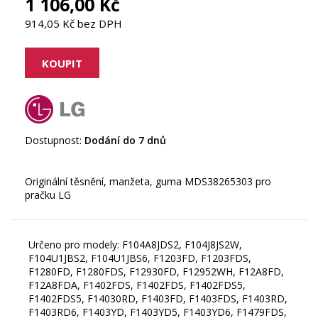
1 106,00 Kč
914,05 Kč bez DPH
Dostupnost:
Dodání do 7 dnů
Originální těsnění, manžeta, guma MDS38265303 pro
Určeno pro modely: F104A8JDS2, F104J8JS2W,
F104U1JBS2, F104U1JBS6, F1203FD, F1203FDS,
F1280FD, F1280FDS, F12930FD, F12952WH, F12A8FD,
F12A8FDA, F1402FDS, F1402FDS, F1402FDS5,
F1402FDS5, F14030RD, F1403FD, F1403FDS, F1403RD,
F1403RD6, F1403YD, F1403YD5, F1403YD6, F1479FDS,