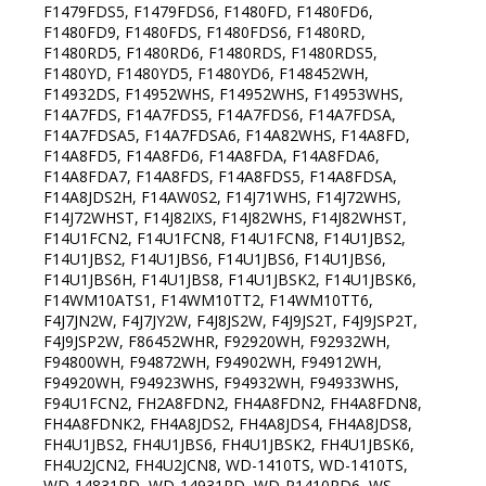
F1479FDS5, F1479FDS6, F1480FD, F1480FD6,
F1480FD9, F1480FDS, F1480FDS6, F1480RD,
F1480RD5, F1480RD6, F1480RDS, F1480RDS5,
F1480YD, F1480YD5, F1480YD6, F148452WH,
F14932DS, F14952WHS, F14952WHS, F14953WHS,
F14A7FDS, F14A7FDS5, F14A7FDS6, F14A7FDSA,
F14A7FDSA5, F14A7FDSA6, F14A82WHS, F14A8FD,
F14A8FD5, F14A8FD6, F14A8FDA, F14A8FDA6,
F14A8FDA7, F14A8FDS, F14A8FDS5, F14A8FDSA,
F14A8JDS2H, F14AW0S2, F14J71WHS, F14J72WHS,
F14J72WHST, F14J82IXS, F14J82WHS, F14J82WHST,
F14U1FCN2, F14U1FCN8, F14U1FCN8, F14U1JBS2,
F14U1JBS2, F14U1JBS6, F14U1JBS6, F14U1JBS6,
F14U1JBS6H, F14U1JBS8, F14U1JBSK2, F14U1JBSK6,
F14WM10ATS1, F14WM10TT2, F14WM10TT6,
F4J7JN2W, F4J7JY2W, F4J8JS2W, F4J9JS2T, F4J9JSP2T,
F4J9JSP2W, F86452WHR, F92920WH, F92932WH,
F94800WH, F94872WH, F94902WH, F94912WH,
F94920WH, F94923WHS, F94932WH, F94933WHS,
F94U1FCN2, FH2A8FDN2, FH4A8FDN2, FH4A8FDN8,
FH4A8FDNK2, FH4A8JDS2, FH4A8JDS4, FH4A8JDS8,
FH4U1JBS2, FH4U1JBS6, FH4U1JBSK2, FH4U1JBSK6,
FH4U2JCN2, FH4U2JCN8, WD-1410TS, WD-1410TS,
WD-14831RD, WD-14931RD, WD-P1410RD6, WS-